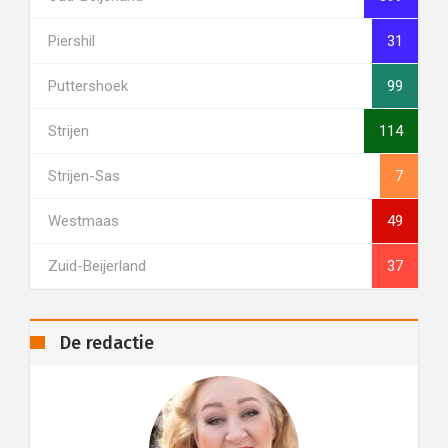
Piershil
31
Puttershoek
99
Strijen
114
Strijen-Sas
7
Westmaas
49
Zuid-Beijerland
37
De redactie