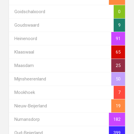
Goidschalxoord
0
Goudswaard
9
Heinenoord
91
Klaaswaal
65
Maasdam
25
Mijnsheerenland
50
Mookhoek
7
Nieuw-Beijerland
19
Numansdorp
182
Oud-Beijerland
399