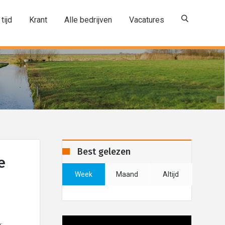
 tijd
Krant
Alle bedrijven
Vacatures
Best gelezen
e
Week
Maand
Altijd