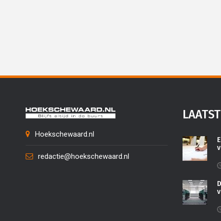
LAATST
Hoekschewaard.nl
E
v
redactie@hoekschewaard.nl
D
v