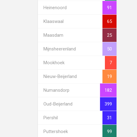
Heinenoord
91
Klaaswaal
65
Maasdam
25
Mijnsheerenland
50
Mookhoek
7
Nieuw-Beijerland
19
Numansdorp
182
Oud-Beijerland
399
Piershil
31
Puttershoek
99