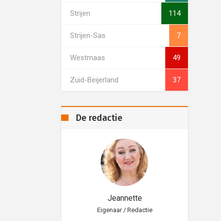
Strijen
114
Strijen-Sas
7
Westmaas
49
Zuid-Beijerland
37
De redactie
eannette
Jeannette
aar / Redactie
Eigenaar / Redactie
Eig