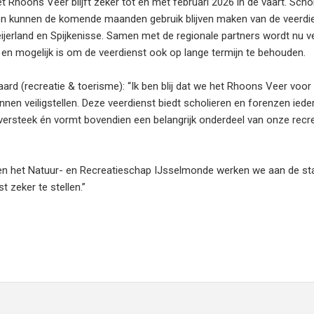
Rhoons Veer blijft zeker tot en met februari 2026 in de vaart. Schol
en kunnen de komende maanden gebruik blijven maken van de veerdi
jerland en Spijkenisse. Samen met de regionale partners wordt nu v
en mogelijk is om de veerdienst ook op lange termijn te behouden.
rd (recreatie & toerisme): “Ik ben blij dat we het Rhoons Veer voor
n veiligstellen. Deze veerdienst biedt scholieren en forenzen iede
oversteek én vormt bovendien een belangrijk onderdeel van onze recr
 het Natuur- en Recreatieschap IJsselmonde werken we aan de st
 zeker te stellen.”