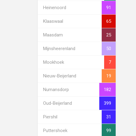
Heinenoord
91
Klaaswaal
65
Maasdam
25
Mijnsheerenland
50
Mookhoek
7
Nieuw-Beijerland
19
Numansdorp
182
Oud-Beijerland
399
Piershil
31
Puttershoek
99