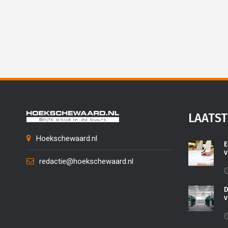
LAATST
Hoekschewaard.nl
E
v
redactie@hoekschewaard.nl
D
v