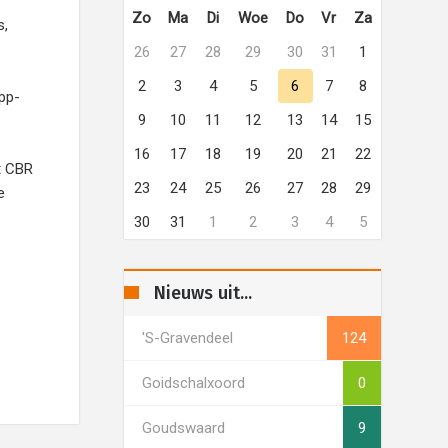
Zo
Ma
Di
Woe
Do
Vr
Za
s,
26
27
28
29
30
31
1
2
3
4
5
6
7
8
App-
9
10
11
12
13
14
15
16
17
18
19
20
21
22
t CBR
23
24
25
26
27
28
29
e
30
31
1
2
3
4
5
Nieuws uit...
's-Gravendeel
124
Goidschalxoord
0
Goudswaard
9