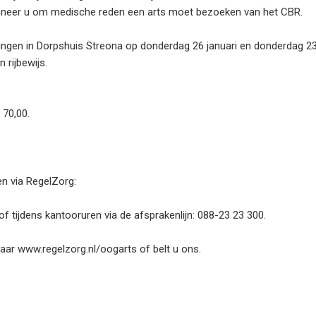
wanneer u om medische reden een arts moet bezoeken van het CBR.
ringen in Dorpshuis Streona op donderdag 26 januari en donderdag 2
 rijbewijs.
 70,00.
en via RegelZorg:
of tijdens kantooruren via de afsprakenlijn: 088-23 23 300.
naar www.regelzorg.nl/oogarts of belt u ons.