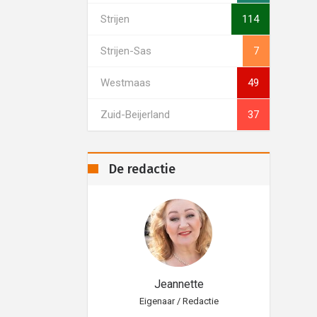
Strijen
114
Strijen-Sas
7
Westmaas
49
Zuid-Beijerland
37
De redactie
eannette
Jeannette
aar / Redactie
Eigenaar / Redactie
Eig