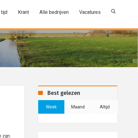
 tijd
Krant
Alle bedrijven
Vacatures
Best gelezen
Week
Maand
Altijd
n zgn.