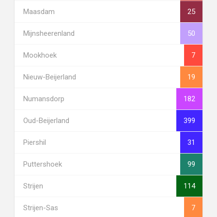
Maasdam
25
Mijnsheerenland
50
Mookhoek
7
Nieuw-Beijerland
19
Numansdorp
182
Oud-Beijerland
399
Piershil
31
Puttershoek
99
Strijen
114
Strijen-Sas
7