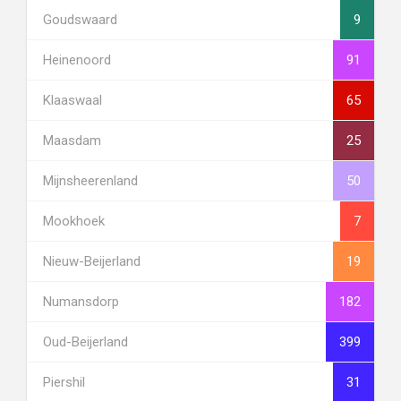
Goudswaard
9
Heinenoord
91
Klaaswaal
65
Maasdam
25
Mijnsheerenland
50
Mookhoek
7
Nieuw-Beijerland
19
Numansdorp
182
Oud-Beijerland
399
Piershil
31