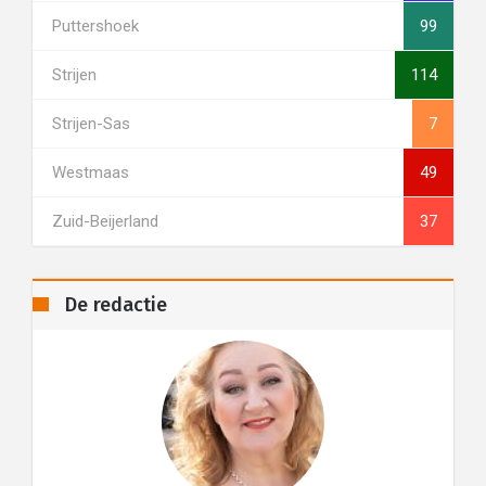
Puttershoek
99
Strijen
114
Strijen-Sas
7
Westmaas
49
Zuid-Beijerland
37
De redactie