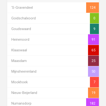
's-Gravendeel
124
Goidschalxoord
0
Goudswaard
9
Heinenoord
91
Klaaswaal
65
Maasdam
25
Mijnsheerenland
50
Mookhoek
7
Nieuw-Beijerland
19
Numansdorp
182