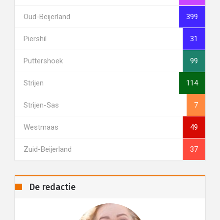
Oud-Beijerland
399
Piershil
31
Puttershoek
99
Strijen
114
Strijen-Sas
7
Westmaas
49
Zuid-Beijerland
37
De redactie