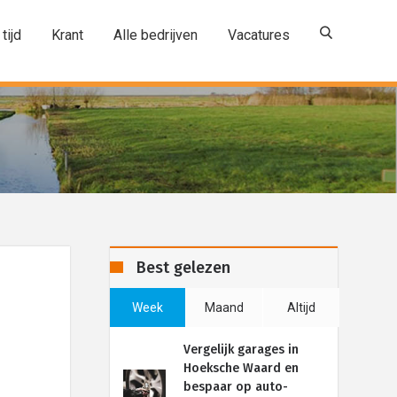
 tijd
Krant
Alle bedrijven
Vacatures
Best gelezen
Week
Maand
Altijd
Vergelijk garages in
Hoeksche Waard en
bespaar op auto-