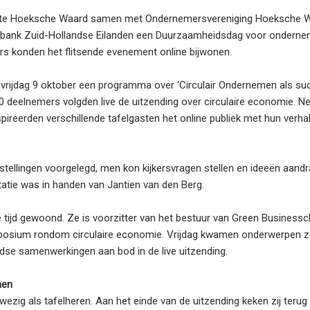
nte Hoeksche Waard samen met Ondernemersvereniging Hoeksche 
bobank Zuid-Hollandse Eilanden een Duurzaamheidsdag voor onderne
ers konden het flitsende evenement online bijwonen.
vrijdag 9 oktober een programma over ‘Circulair Ondernemen als su
deelnemers volgden live de uitzending over circulaire economie. Net
ireerden verschillende tafelgasten het online publiek met hun verhal
ellingen voorgelegd, men kon kijkersvragen stellen en ideeën aandr
tie was in handen van Jantien van den Berg.
tijd gewoond. Ze is voorzitter van het bestuur van Green Businessc
ymposium rondom circulaire economie. Vrijdag kwamen onderwerpen z
se samenwerkingen aan bod in de live uitzending.
men
ig als tafelheren. Aan het einde van de uitzending keken zij terug