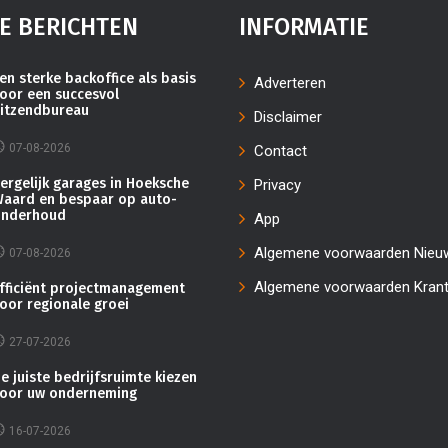
E BERICHTEN
INFORMATIE
en sterke backoffice als basis
Adverteren
oor een succesvol
itzendbureau
Disclaimer
07-08-2026
Contact
ergelijk garages in Hoeksche
Privacy
aard en bespaar op auto-
nderhoud
App
Algemene voorwaarden Nieu
07-08-2026
Algemene voorwaarden Kran
fficiënt projectmanagement
oor regionale groei
27-07-2026
e juiste bedrijfsruimte kiezen
oor uw onderneming
16-07-2026