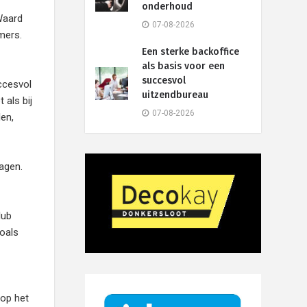
onderhoud
Waard
07-08-2026
mers.
Een sterke backoffice
als basis voor een
succesvol
ccesvol
uitzendbureau
 als bij
07-08-2026
en,
agen.
lub
oals
 op het