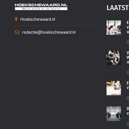
LAATST
Hoekschewaard.nl
E
v
u
redactie@hoekschewaard.nl
V
W
o
E
v
D
v