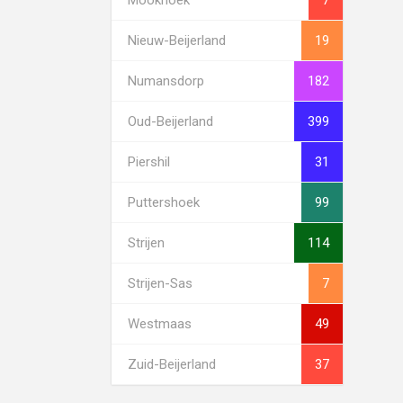
Nieuw-Beijerland
19
Numansdorp
182
Oud-Beijerland
399
Piershil
31
Puttershoek
99
Strijen
114
Strijen-Sas
7
Westmaas
49
Zuid-Beijerland
37