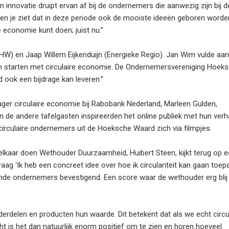
 innovatie druipt ervan af bij de ondernemers die aanwezig zijn bij 
en je ziet dat in deze periode ook de mooiste ideeën geboren worde
ire economie kunt doen; juist nu.”
W) en Jaap Willem Eijkenduijn (Energieke Regio). Jan Wim vulde aan
en starten met circulaire economie. De Ondernemersvereniging Hoek
d ook een bijdrage kan leveren.”
r circulaire economie bij Rabobank Nederland, Marleen Gulden,
 de andere tafelgasten inspireerden het online publiek met hun verh
circulaire ondernemers uit de Hoeksche Waard zich via filmpjes.
 elkaar doen Wethouder Duurzaamheid, Huibert Steen, kijkt terug op 
aag ‘Ik heb een concreet idee over hoe ik circulariteit kan gaan toe
ende ondernemers bevestigend. Een score waar de wethouder erg blij
erdelen en producten hun waarde. Dit betekent dat als we echt circul
ht is het dan natuurlijk enorm positief om te zien en horen hoeveel