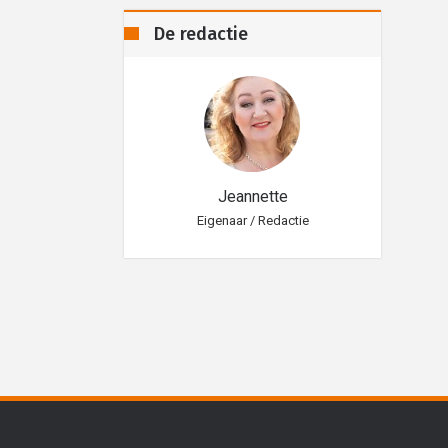
De redactie
eannette
Jeannette
aar / Redactie
Eigenaar / Redactie
Eig