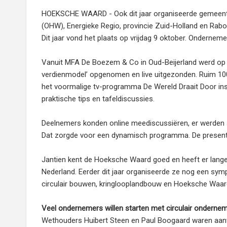
HOEKSCHE WAARD - Ook dit jaar organiseerde gemee
(OHW), Energieke Regio, provincie Zuid-Holland en Ra
Dit jaar vond het plaats op vrijdag 9 oktober. Ondernem
Vanuit MFA De Boezem & Co in Oud-Beijerland werd op 
verdienmodel’ opgenomen en live uitgezonden. Ruim 100 
het voormalige tv-programma De Wereld Draait Door insp
praktische tips en tafeldiscussies.
Deelnemers konden online meediscussiëren, er werden st
Dat zorgde voor een dynamisch programma. De presenta
Jantien kent de Hoeksche Waard goed en heeft er lange 
Nederland. Eerder dit jaar organiseerde ze nog een s
circulair bouwen, kringlooplandbouw en Hoeksche Waard
Veel ondernemers willen starten met circulair onderne
Wethouders Huibert Steen en Paul Boogaard waren aanwez