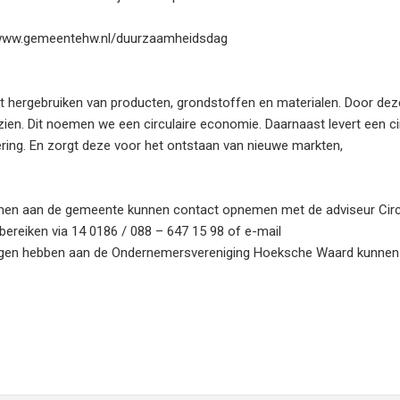
ia: www.gemeentehw.nl/duurzaamheidsdag
hergebruiken van producten, grondstoffen en materialen. Door dez
zien. Dit noemen we een circulaire economie. Daarnaast levert een ci
ring. En zorgt deze voor het ontstaan van nieuwe markten,
men aan de gemeente kunnen contact opnemen met de adviseur Circ
bereiken via 14 0186 / 088 – 647 15 98 of e-mail
gen hebben aan de Ondernemersvereniging Hoeksche Waard kunnen