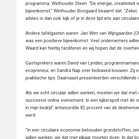
programma. Wethouder Steen: “De energie, creativiteit en
bijeenkomst.” Wethouder Boogaard beaamt dat: “Zeker, 
advies is dan ook: kijk of je in deze tijd iets aan circula
Andere tafelgasten waren: Jan Wim van Wijngaarden (OH
was een positieve bijeenkomst. Veel ondernemers will
Waard kan hierbij faciliteren en wij hopen dat de overhei
Gastsprekers waren David van Lynden, programmamanage
ecopreneur, en Sandra Nap over biobased bouwen. Zij en
praktische tips. Daarnaast presenteerden verschillende 
Als we echt circulair willen werken, moeten we dat met
succesvol online evenement. In een kijkerspoll met de vr
in mijn bedrijf’ antwoordde 82 procent van de deelnem
werd.
“In een circulaire economie behouden grondstoffen, ond
willen werken, we dat met elkaar moeten doen. In dat lic