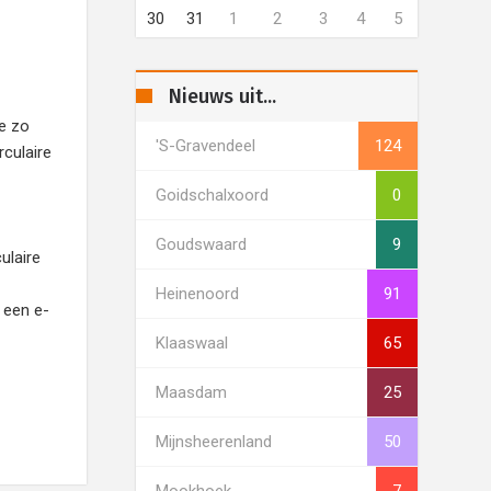
30
31
1
2
3
4
5
Nieuws uit...
e zo
's-Gravendeel
124
rculaire
Goidschalxoord
0
Goudswaard
9
ulaire
Heinenoord
91
 een e-
Klaaswaal
65
Maasdam
25
Mijnsheerenland
50
Mookhoek
7