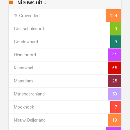
Nieuws uit...
's-Gravendeel
124
Goidschalxoord
0
Goudswaard
9
Heinenoord
91
Klaaswaal
65
Maasdam
25
Mijnsheerenland
50
Mookhoek
7
Nieuw-Beijerland
19