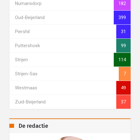
Numansdorp
182
Oud-Beijerland
399
Piershil
31
Puttershoek
99
Strijen
114
Strijen-Sas
7
Westmaas
49
Zuid-Beijerland
37
De redactie