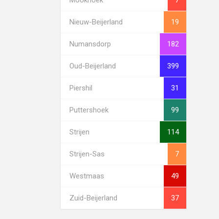
Nieuw-Beijerland
19
Numansdorp
182
Oud-Beijerland
399
Piershil
31
Puttershoek
99
Strijen
114
Strijen-Sas
7
Westmaas
49
Zuid-Beijerland
37