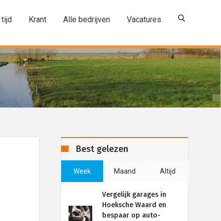
 tijd
Krant
Alle bedrijven
Vacatures
Best gelezen
Week
Maand
Altijd
Vergelijk garages in
Hoeksche Waard en
bespaar op auto-