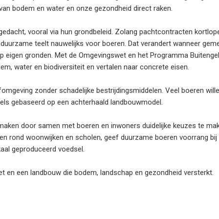
t van bodem en water en onze gezondheid direct raken.
edacht, vooral via hun grondbeleid. Zolang pachtcontracten kortlop
t en duurzame teelt nauwelijks voor boeren. Dat verandert wanneer ge
 op eigen gronden. Met de Omgevingswet en het Programma Buitenge
em, water en biodiversiteit en vertalen naar concrete eisen.
efomgeving zonder schadelijke bestrijdingsmiddelen. Veel boeren wille
gels gebaseerd op een achterhaald landbouwmodel.
il maken door samen met boeren en inwoners duidelijke keuzes te mak
oren rond woonwijken en scholen, geef duurzame boeren voorrang bij
okaal geproduceerd voedsel.
 zet en een landbouw die bodem, landschap en gezondheid versterkt.