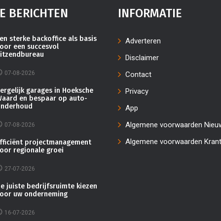
E BERICHTEN
INFORMATIE
en sterke backoffice als basis
Adverteren
oor een succesvol
itzendbureau
Disclaimer
07-08-2026
Contact
ergelijk garages in Hoeksche
Privacy
aard en bespaar op auto-
nderhoud
App
Algemene voorwaarden Nieu
07-08-2026
Algemene voorwaarden Kran
fficiënt projectmanagement
oor regionale groei
27-07-2026
e juiste bedrijfsruimte kiezen
oor uw onderneming
16-07-2026