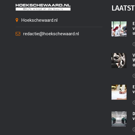
LAATST
Hoekschewaard.nl
E
v
u
redactie@hoekschewaard.nl
V
W
o
E
v
D
v