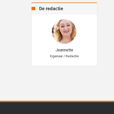
De redactie
eannette
Jeannette
aar / Redactie
Eigenaar / Redactie
Eig