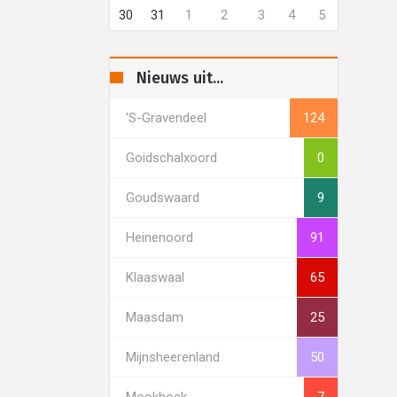
30
31
1
2
3
4
5
Nieuws uit...
's-Gravendeel
124
Goidschalxoord
0
Goudswaard
9
Heinenoord
91
Klaaswaal
65
Maasdam
25
Mijnsheerenland
50
Mookhoek
7