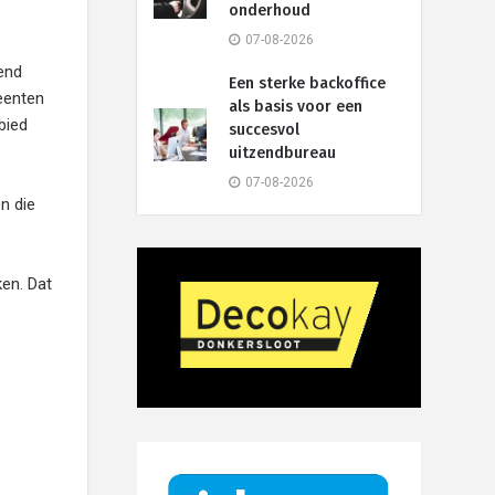
onderhoud
07-08-2026
end
Een sterke backoffice
meenten
als basis voor een
bied
succesvol
uitzendbureau
07-08-2026
n die
en. Dat