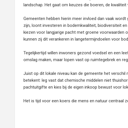
landschap. Het gaat om keuzes die boeren, de kwalitei
Gemeenten hebben hierin meer invloed dan vaak wordt g
zijn, loont investeren in bodemkwaliteit, biodiversitei
kiezen voor langjarige pacht met groene voorwaarden
kunnen zij dit verankeren in langetermijndoelen voor bod
Tegelijkertijd willen inwoners gezond voedsel en een le
omslag maken, maar lopen vast op ruimtegebrek en re
Juist op dit lokale niveau kan de gemeente het versch
betekent: leg vast dat chemische middelen niet thuish
pachtuitgifte en kies bij de eigen inkoop bewust voor l
Het is tijd voor een koers die mens en natuur centraal