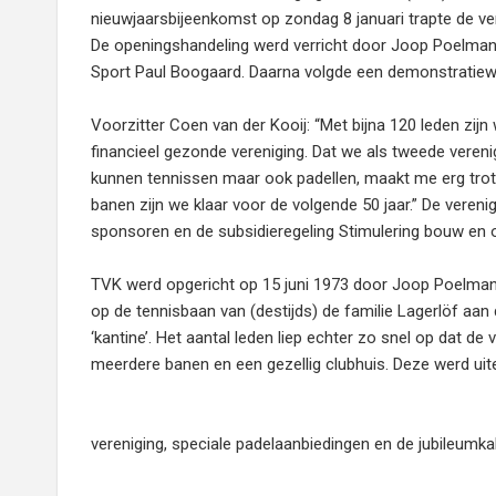
nieuwjaarsbijeenkomst op zondag 8 januari trapte de ve
De openingshandeling werd verricht door Joop Poelman, 
Sport Paul Boogaard. Daarna volgde een demonstratiewe
Voorzitter Coen van der Kooij: “Met bijna 120 leden zijn
financieel gezonde vereniging. Dat we als tweede veren
kunnen tennissen maar ook padellen, maakt me erg trots
banen zijn we klaar voor de volgende 50 jaar.” De vereni
sponsoren en de subsidieregeling Stimulering bouw e
TVK werd opgericht op 15 juni 1973 door Joop Poelman,
op de tennisbaan van (destijds) de familie Lagerlöf a
‘kantine’. Het aantal leden liep echter zo snel op dat 
meerdere banen en een gezellig clubhuis. Deze werd uit
vereniging, speciale padelaanbiedingen en de jubileumkal