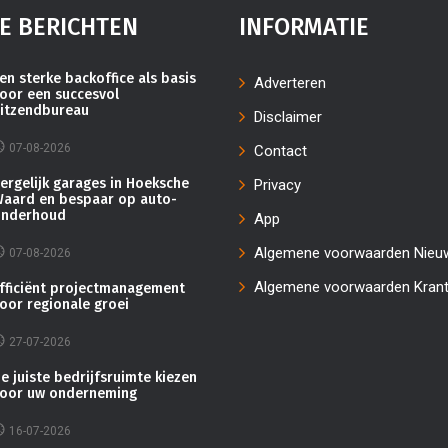
E BERICHTEN
INFORMATIE
en sterke backoffice als basis
Adverteren
oor een succesvol
itzendbureau
Disclaimer
07-08-2026
Contact
ergelijk garages in Hoeksche
Privacy
aard en bespaar op auto-
nderhoud
App
Algemene voorwaarden Nieu
07-08-2026
Algemene voorwaarden Kran
fficiënt projectmanagement
oor regionale groei
27-07-2026
e juiste bedrijfsruimte kiezen
oor uw onderneming
16-07-2026