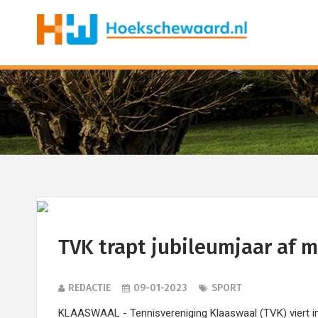
TVK trapt jubileumjaar af 
REDACTIE
09-01-2023
SPORT
KLAASWAAL - Tennisvereniging Klaaswaal (TVK) viert in 