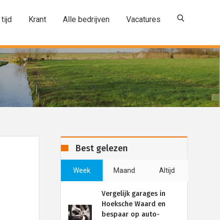
 tijd
Krant
Alle bedrijven
Vacatures
Best gelezen
Week
Maand
Altijd
Vergelijk garages in
Hoeksche Waard en
bespaar op auto-