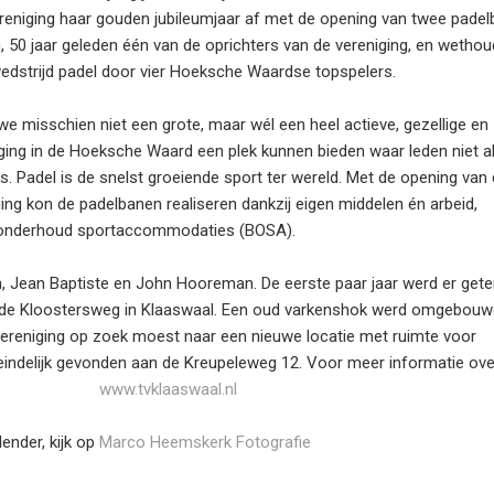
reniging haar gouden jubileumjaar af met de opening van twee padel
50 jaar geleden één van de oprichters van de vereniging, en wethou
dstrijd padel door vier Hoeksche Waardse topspelers.
 we misschien niet een grote, maar wél een heel actieve, gezellige en
iging in de Hoeksche Waard een plek kunnen bieden waar leden niet a
. Padel is de snelst groeiende sport ter wereld. Met de opening van
ging kon de padelbanen realiseren dankzij eigen middelen én arbeid,
n onderhoud sportaccommodaties (BOSA).
 Jean Baptiste en John Hooreman. De eerste paar jaar werd er gete
an de Kloostersweg in Klaaswaal. Een oud varkenshok werd omgebouw
de vereniging op zoek moest naar een nieuwe locatie met ruimte voor
eindelijk gevonden aan de Kreupeleweg 12. Voor meer informatie ove
www.tvklaaswaal.nl
ender, kijk op
Marco Heemskerk Fotografie