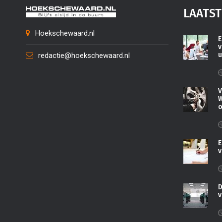
LAATST
Hoekschewaard.nl
E
v
u
redactie@hoekschewaard.nl
V
W
o
E
v
D
v