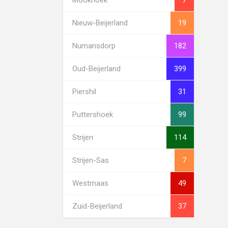
Nieuw-Beijerland
19
Numansdorp
182
Oud-Beijerland
399
Piershil
31
Puttershoek
99
Strijen
114
Strijen-Sas
7
Westmaas
49
Zuid-Beijerland
37