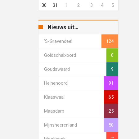
30
31
1
2
3
4
5
Nieuws uit...
's-Gravendeel
124
Goidschalxoord
0
Goudswaard
9
Heinenoord
91
Klaaswaal
65
Maasdam
25
Mijnsheerenland
50
Mookhoek
7