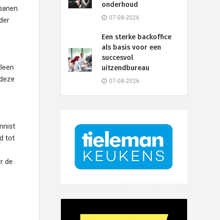
onderhoud
banen.
07-08-2026
der
Een sterke backoffice
als basis voor een
succesvol
lleen
uitzendbureau
 deze
07-08-2026
nnist
d tot
r de