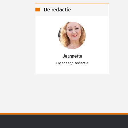
De redactie
eannette
Jeannette
aar / Redactie
Eigenaar / Redactie
Eig