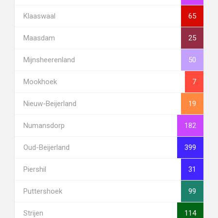
Klaaswaal
65
Maasdam
25
Mijnsheerenland
50
Mookhoek
7
Nieuw-Beijerland
19
Numansdorp
182
Oud-Beijerland
399
Piershil
31
Puttershoek
99
Strijen
114