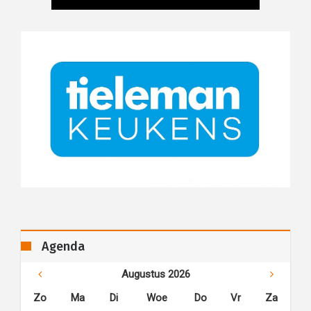
Agenda
Augustus 2026
Zo
Ma
Di
Woe
Do
Vr
Za