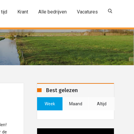
 tijd
Krant
Alle bedrijven
Vacatures
Best gelezen
Week
Maand
Altijd
den!
r de