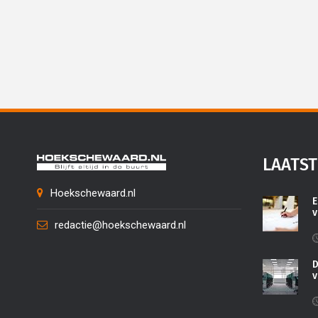
LAATST
Hoekschewaard.nl
E
v
redactie@hoekschewaard.nl
D
v