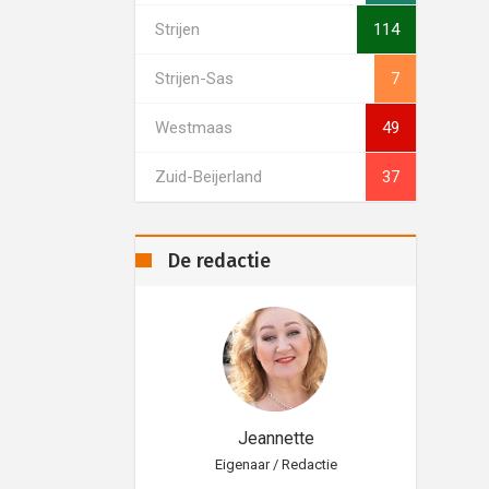
Strijen
114
Strijen-Sas
7
Westmaas
49
Zuid-Beijerland
37
De redactie
eannette
Jeannette
aar / Redactie
Eigenaar / Redactie
Eig