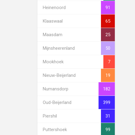
Heinenoord
91
Klaaswaal
65
Maasdam
25
Mijnsheerenland
50
Mookhoek
7
Nieuw-Beijerland
19
Numansdorp
182
Oud-Beijerland
399
Piershil
31
Puttershoek
99