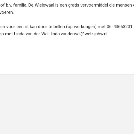
of b.v. familie. De Wielewaal is een gratis vervoermiddel die mensen 
voeren.
lden voor een rit kan door te bellen (op werkdagen) met 06-43663201
op met Linda van der Wal linda.vanderwal@welzijnhw.nl.