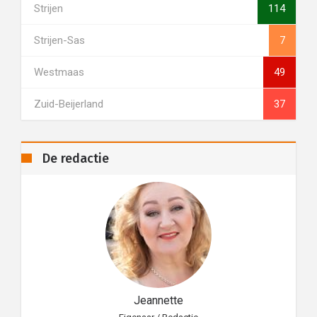
Strijen
114
Strijen-Sas
7
Westmaas
49
Zuid-Beijerland
37
De redactie
Jeannette