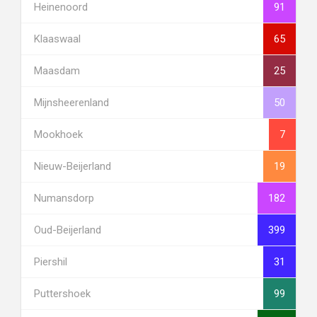
Heinenoord
91
Klaaswaal
65
Maasdam
25
Mijnsheerenland
50
Mookhoek
7
Nieuw-Beijerland
19
Numansdorp
182
Oud-Beijerland
399
Piershil
31
Puttershoek
99