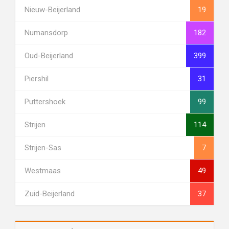
Nieuw-Beijerland
19
Numansdorp
182
Oud-Beijerland
399
Piershil
31
Puttershoek
99
Strijen
114
Strijen-Sas
7
Westmaas
49
Zuid-Beijerland
37