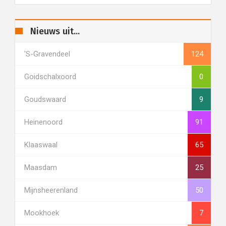
Nieuws uit...
's-Gravendeel
124
Goidschalxoord
0
Goudswaard
9
Heinenoord
91
Klaaswaal
65
Maasdam
25
Mijnsheerenland
50
Mookhoek
7