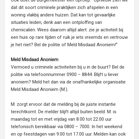
Ook doet de burgemeester een oproep: “Opnieuw zien we
dat dit soort criminele praktijken zich afspelen in een
woning vlakbij andere huizen. Dat kan tot gevaarlijke
situaties leiden, denk aan een ontploffing van
chemicaliën. Wees daarom altijd alert: zie je activiteit bij
een huis op rare tijden of ruik je iets vreemds en vertrouw
je het niet? Bel de politie of Meld Misdaad Anoniem!”
Meld Misdaad Anoniem
Vermoed u criminele activiteiten bij u in de buurt? Bel de
politie via telefoonnummer 0900 – 8844. Blijft u liever
anoniem? Meld het dan via de onafhankelijke organisatie
Meld Misdaad Anoniem (M.).
M. zorgt ervoor dat de melding bij de juiste instantie
terechtkomt. De melder blijft altijd buiten beeld. M. is
maandag tot en met vrijdag van 8.00 tot 22.00 uur
telefonisch bereikbaar via 0800 – 7000. In het weekend
en op feestdagen van 9.00 tot 17.00 uur. Melden kan ook