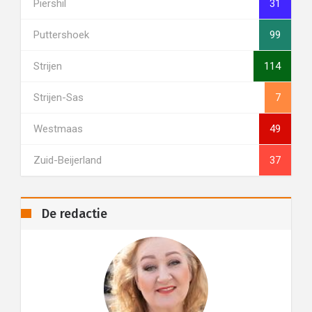
Piershil
31
Puttershoek
99
Strijen
114
Strijen-Sas
7
Westmaas
49
Zuid-Beijerland
37
De redactie