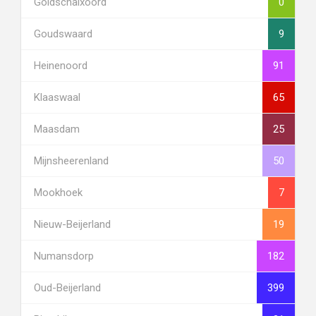
Goidschalxoord
0
Goudswaard
9
Heinenoord
91
Klaaswaal
65
Maasdam
25
Mijnsheerenland
50
Mookhoek
7
Nieuw-Beijerland
19
Numansdorp
182
Oud-Beijerland
399