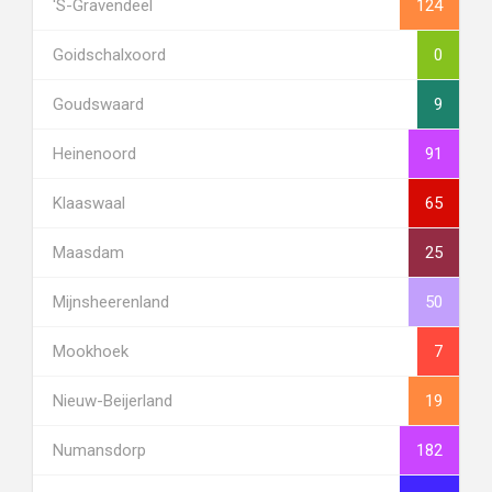
's-Gravendeel
124
Goidschalxoord
0
Goudswaard
9
Heinenoord
91
Klaaswaal
65
Maasdam
25
Mijnsheerenland
50
Mookhoek
7
Nieuw-Beijerland
19
Numansdorp
182