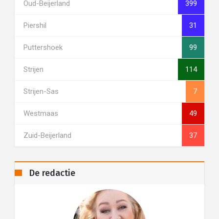
Oud-Beijerland
399
Piershil
31
Puttershoek
99
Strijen
114
Strijen-Sas
7
Westmaas
49
Zuid-Beijerland
37
De redactie