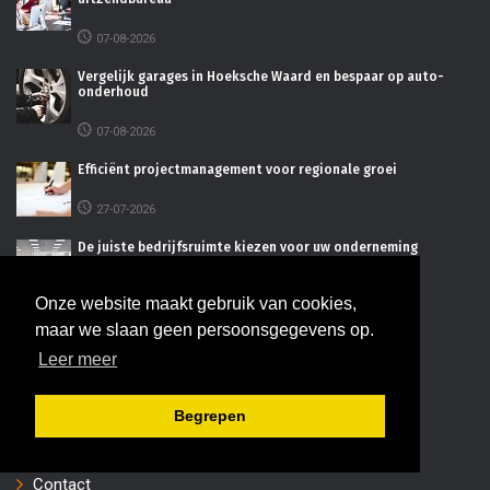
07-08-2026
Vergelijk garages in Hoeksche Waard en bespaar op auto-
onderhoud
07-08-2026
Efficiënt projectmanagement voor regionale groei
27-07-2026
De juiste bedrijfsruimte kiezen voor uw onderneming
16-07-2026
Onze website maakt gebruik van cookies,
maar we slaan geen persoonsgegevens op.
INFORMATIE
Leer meer
Adverteren
Begrepen
Disclaimer
Contact