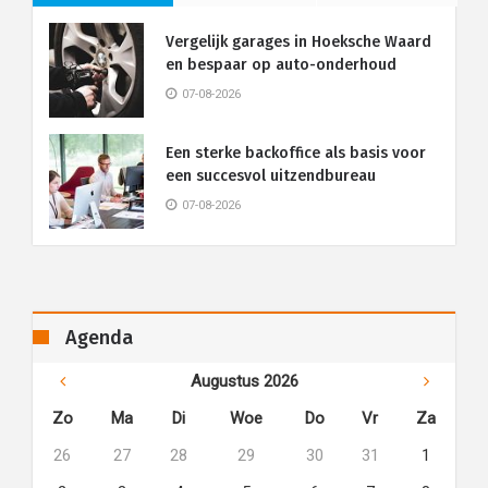
Vergelijk garages in Hoeksche Waard
en bespaar op auto-onderhoud
07-08-2026
Een sterke backoffice als basis voor
een succesvol uitzendbureau
07-08-2026
Agenda
Augustus 2026
Zo
Ma
Di
Woe
Do
Vr
Za
26
27
28
29
30
31
1