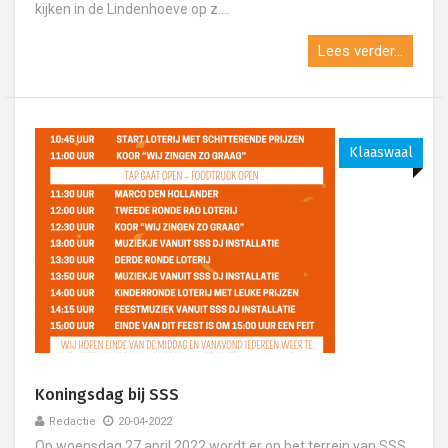
kijken in de Lindenhoeve op z....
Lees verder...
Klaaswaal
Koningsdag bij SSS
Redactie
20-04-2022
Op woensdag 27 april 2022 wordt er op het terrein van SSS