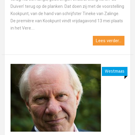
Duiven’ terug op de planken. Dat doen zij met de voorstelling
Kookpunt, van de hand van schrijfster Tineke van Zalinge.
De première van Kookpunt vindt vrijdagavond 13 mei plaats
in het Vere....
Lees verder...
Westmaas