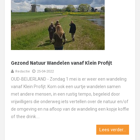
Gezond Natuur Wandelen vanaf Klein Profijt
Redactie
25-04-2022
OUD-BEIJERLAND - Zondag 1 mei is er weer een wandeling
vanaf Klein Profijt. Kom ook een uurtje wandelen samen
met andere mensen, in een rustig tempo, begeleid door
vrijwilligers die onderweg iets vertellen over de natuur en/of
de omgeving en na afloop van de wandeling een kopje koffie
of thee drink....
Lees verder...