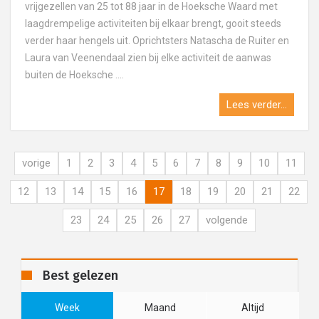
vrijgezellen van 25 tot 88 jaar in de Hoeksche Waard met
laagdrempelige activiteiten bij elkaar brengt, gooit steeds
verder haar hengels uit. Oprichtsters Natascha de Ruiter en
Laura van Veenendaal zien bij elke activiteit de aanwas
buiten de Hoeksche ....
Lees verder...
vorige
1
2
3
4
5
6
7
8
9
10
11
12
13
14
15
16
17
18
19
20
21
22
23
24
25
26
27
volgende
Best gelezen
Week
Maand
Altijd