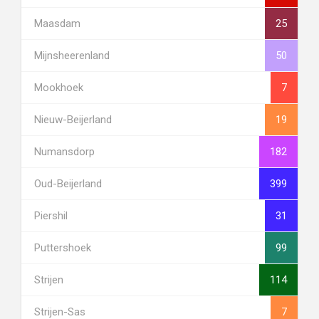
Maasdam
25
Mijnsheerenland
50
Mookhoek
7
Nieuw-Beijerland
19
Numansdorp
182
Oud-Beijerland
399
Piershil
31
Puttershoek
99
Strijen
114
Strijen-Sas
7