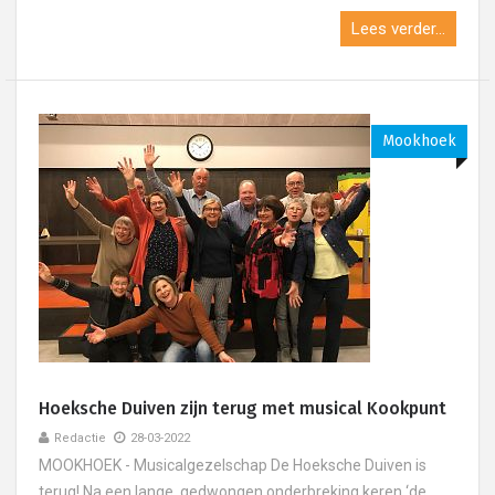
Lees verder...
Mookhoek
Hoeksche Duiven zijn terug met musical Kookpunt
Redactie
28-03-2022
MOOKHOEK - Musicalgezelschap De Hoeksche Duiven is
terug! Na een lange, gedwongen onderbreking keren ‘de