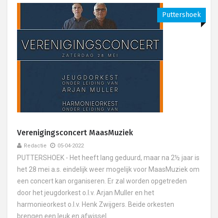
Puttershoek
Verenigingsconcert MaasMuziek
Redactie
05-04-2022
PUTTERSHOEK - Het heeft lang geduurd, maar na 2½ jaar is
het 28 mei a.s. eindelijk weer mogelijk voor MaasMuziek om
een concert kan organiseren. Er zal worden opgetreden
door het jeugdorkest o.l.v. Arjan Muller en het
harmonieorkest o.l.v. Henk Zwijgers. Beide orkesten
brengen een leuk en afwissel....