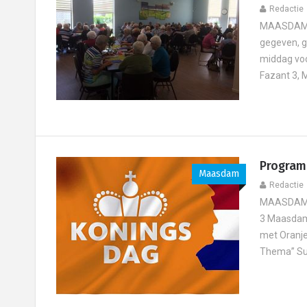
Redactie
MAASDAM - 
gegeven, g
middag voo
Fazant 3, 
Program
Maasdam
Redactie
MAASDAM -
3 Maasdam-
met Oranje
Thema” Supe