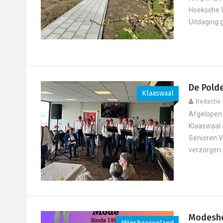
Hoeksche W
Uitdaging g
De Polde
Klaaswaal
Redactie
Afgelopen 
Klaaswaal 
Senioren V
verzorgen e
Modesho