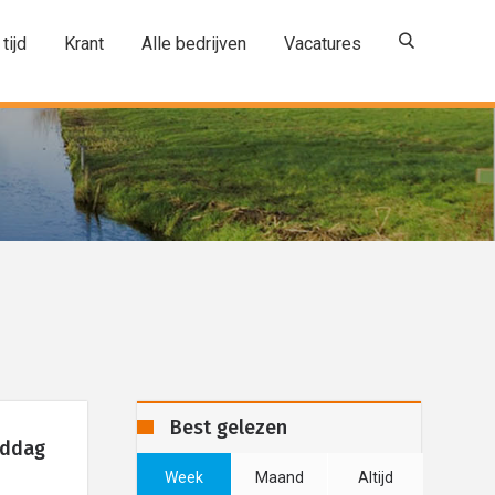
 tijd
Krant
Alle bedrijven
Vacatures
Best gelezen
iddag
Week
Maand
Altijd