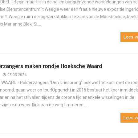
EEL - Begin maart is in de hal en aangrenzende wandelgangen van het
se Dienstencentrum 't Weegje weer een fraaie nieuwe expositie ingerich
er in 't Weegje ruim dertig werkstukken te zien van de Mookhoekse, beel
 Marianne Blok. Si....
Lees ve
erzangers maken rondje Hoeksche Waard
05-03-2024
WAARD - Polderzangers “Den Driesprong” ook wel het koor met de rod
noemd, gaan weer op tour!Opgericht in 2015 bestaat het koor inmiddel
ar en na het stilvallen tijdens de corona tijd enenkele wisselingen in de
 zijn ze nu weer flink aan de weg timmeren....
Lees ve