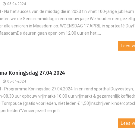
05-04-2024
Na het succes van de middag die in 2023 t.n.v.het 100-jarige jubileum 
ieten we de Seniorenmiddag in een nieuw jasje.We houden een gezelli
r alle senioren in Maasdam op: WOENSDAG 17 APRIL in sportcafé Duyf
MaasdamDe deuren gaan open om 12.00 uur en het ....
Lees ve
ma Koningsdag 27.04.2024
05-04-2024
 Programma Koningsdag 27.04.2024. In en rond sporthal Duyvesteyn,
08.30 uur opbouw vrijmarkt-10.00 uur vrijmarkt & gezamenlijk koffied
 Tompouce (gratis voor leden, niet leden € 1,50)Inschrijven kinderoptoc
rhelden”Versier jezelf en je fi....
Lees ve