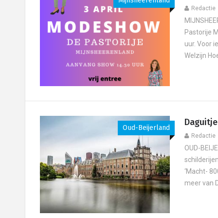
Mijnsheerenland
Redactie
MIJNSHEERE
Pastorije 
uur. Voor 
Welzijn Hoe
Daguitj
Oud-Beijerland
Redactie
OUD-BEIJE
schilderije
‘Macht- 80
meer van D