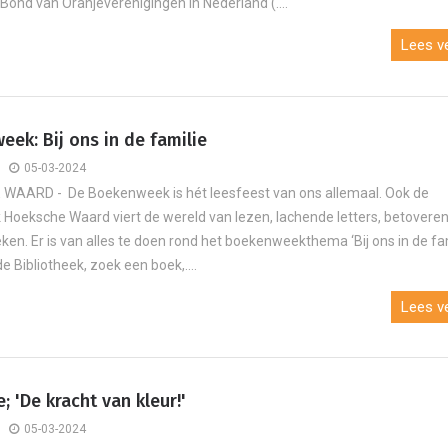
 Bond van Oranjeverenigingen in Nederland (....
Lees ve
ek: Bij ons in de familie
05-03-2024
WAARD - De Boekenweek is hét leesfeest van ons allemaal. Ook de
k Hoeksche Waard viert de wereld van lezen, lachende letters, betoveren
eken. Er is van alles te doen rond het boekenweekthema ‘Bij ons in de fam
 Bibliotheek, zoek een boek,....
Lees ve
e; 'De kracht van kleur!'
05-03-2024