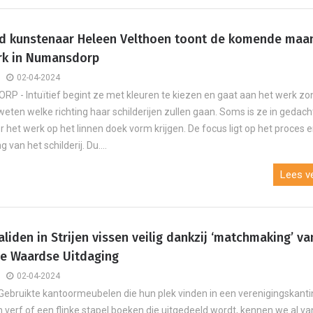
d kunstenaar Heleen Velthoen toont de komende maa
rk in Numansdorp
02-04-2024
 - Intuïtief begint ze met kleuren te kiezen en gaat aan het werk zo
 weten welke richting haar schilderijen zullen gaan. Soms is ze in gedac
er het werk op het linnen doek vorm krijgen. De focus ligt op het proces 
 van het schilderij. Du....
Lees ve
liden in Strijen vissen veilig dankzij ‘matchmaking’ va
e Waardse Uitdaging
02-04-2024
Gebruikte kantoormeubelen die hun plek vinden in een verenigingskanti
n verf of een flinke stapel boeken die uitgedeeld wordt, kennen we al va