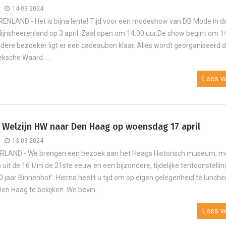
14-03-2024
NLAND - Het is bijna lente! Tijd voor een modeshow van DB Mode in d
Mijnsheerenland op 3 april. Zaal open om 14.00 uur.De show begint om 1
iedere bezoeker ligt er een cadeaubon klaar. Alles wordt georganiseerd 
ksche Waard. ....
Lees ve
e Welzijn HW naar Den Haag op woensdag 17 april
13-03-2024
RLAND - We brengen een bezoek aan het Haags Historisch museum, me
n uit de 16 t/m de 21ste eeuw en een bijzondere, tijdelijke tentoonstellin
0 jaar Binnenhof’. Hierna heeft u tijd om op eigen gelegenheid te lunch
J
en Haag te bekijken. We bevin....
Eigen
Lees ve