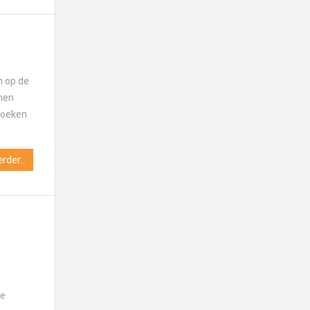
en op de
amen
zoeken.
rder...
de