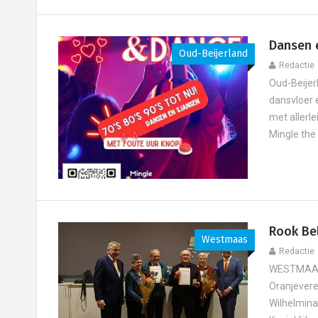
Dansen 
Oud-Beijerland
Redactie
Oud-Beijerl
dansvloer 
met allerl
Mingle the S
Rook Be
Westmaas
Redactie
WESTMAAS 
Oranjevere
Wilhelmina