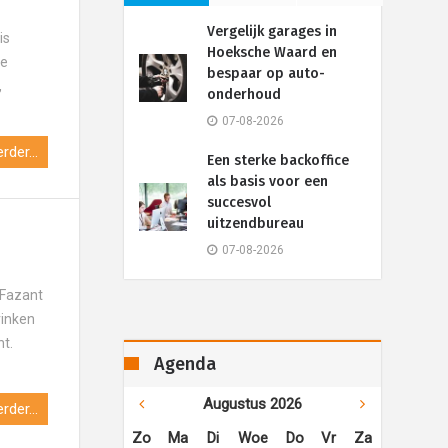
Vergelijk garages in
is
Hoeksche Waard en
ge
bespaar op auto-
,
onderhoud
07-08-2026
rder...
Een sterke backoffice
als basis voor een
succesvol
uitzendbureau
07-08-2026
 Fazant
rinken
ht.
Agenda
Augustus 2026
rder...
Zo
Ma
Di
Woe
Do
Vr
Za