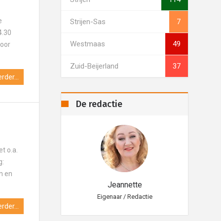
e
Strijen-Sas
7
4.30
Westmaas
49
door
Zuid-Beijerland
37
rder...
De redactie
t o.a.
g:
en en
eannette
Jeannette
aar / Redactie
Eigenaar / Redactie
Eig
rder...