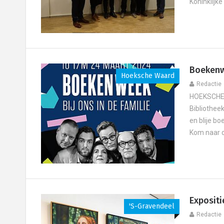
Koninklijke
Boekenwe
Hoeksche Waard
Redactie
HOEKSCHE 
Bibliothee
en blije bo
Kom naar de
Expositi
's-Gravendeel
Redactie