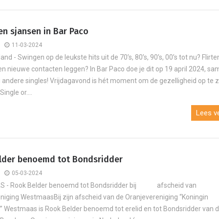
en sjansen in Bar Paco
11-03-2024
and - Swingen op de leukste hits uit de 70’s, 80’s, 90’s, 00’s tot nu? Flirt
en nieuwe contacten leggen? In Bar Paco doe je dit op 19 april 2024, s
ei andere singles! Vrijdagavond is hét moment om de gezelligheid op te 
ingle or....
Lees ve
lder benoemd tot Bondsridder
05-03-2024
- Rook Belder benoemd tot Bondsridder bij afscheid van
niging WestmaasBij zijn afscheid van de Oranjevereniging “Koningin
” Westmaas is Rook Belder benoemd tot erelid en tot Bondsridder van 