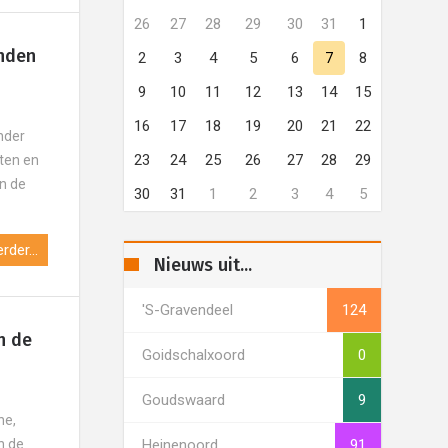
26
27
28
29
30
31
1
nden
2
3
4
5
6
7
8
9
10
11
12
13
14
15
16
17
18
19
20
21
22
nder
23
24
25
26
27
28
29
hten en
en de
30
31
1
2
3
4
5
rder...
Nieuws uit...
's-Gravendeel
124
n de
Goidschalxoord
0
Goudswaard
9
ne,
n de
Heinenoord
91