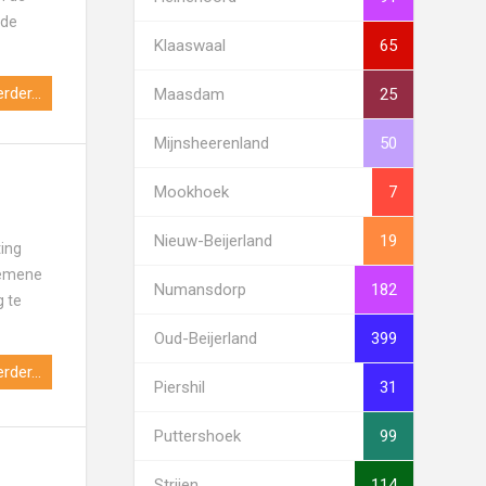
 de
Klaaswaal
65
rder...
Maasdam
25
Mijnsheerenland
50
Mookhoek
7
Nieuw-Beijerland
19
ting
gemene
Numansdorp
182
g te
Oud-Beijerland
399
rder...
Piershil
31
Puttershoek
99
Strijen
114