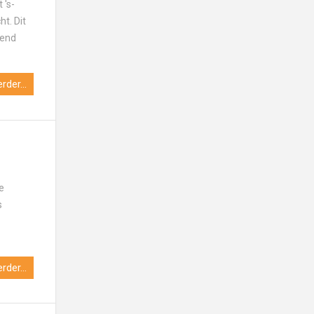
 's-
t. Dit
dend
rder...
e
s
rder...