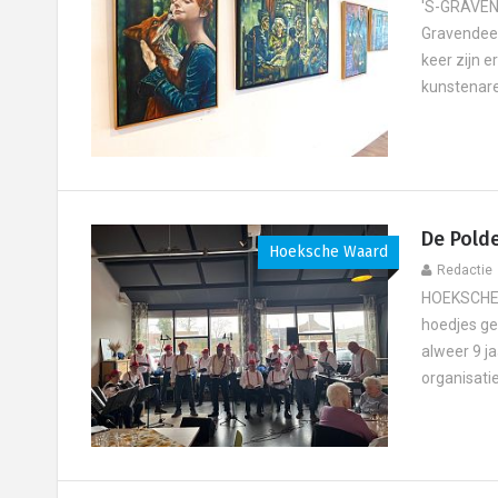
'S-GRAVEND
Gravendeel
keer zijn 
kunstenares
De Pold
Hoeksche Waard
Redactie
HOEKSCHE 
hoedjes ge
alweer 9 ja
organisatie