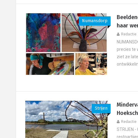
Beelden
Numansdorp
haar we
Redactie
NUMANSDORP
precies te
ziet ze lat
ontwikkeling
Minderva
Strijen
Hoeksch
Redactie
STRIJEN - 
restpartije