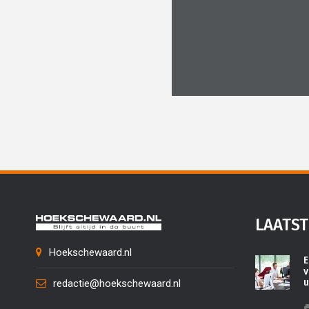
LAATST
Hoekschewaard.nl
E
v
u
redactie@hoekschewaard.nl