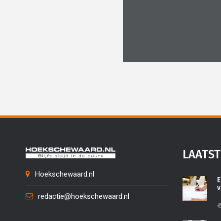
LAATST
Hoekschewaard.nl
E
v
redactie@hoekschewaard.nl