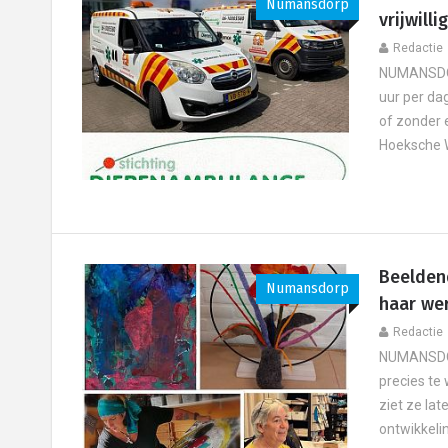
Numansdorp
vrijwilli
Redactie
NUMANSDOR
uur per dag
of zonder 
Hoeksche W
Beelden
Numansdorp
haar we
Redactie
NUMANSDORP
precies te
ziet ze lat
ontwikkeling