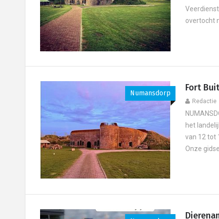
Veerdienst 
overtocht n
Fort Bui
Numansdorp
Redactie
NUMANSDORP
het landel
van 12 tot 
Onze gidsen
Dierena