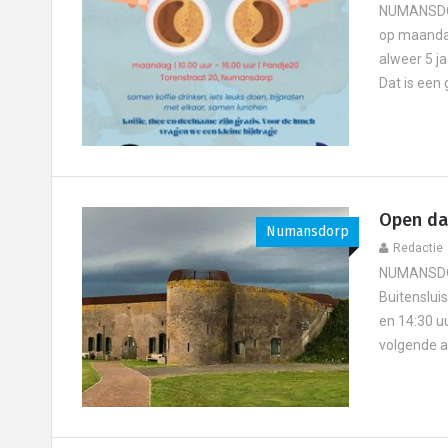
NUMANSDOR
op maandag
alweer 5 ja
Dat is een 
Open dag
Numansdorp
Redactie
NUMANSDORP
Buitensluis
en 14:30 uu
volgende ac