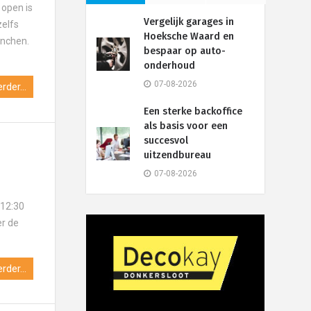
open is
Vergelijk garages in
zelfs
Hoeksche Waard en
unchen.
bespaar op auto-
onderhoud
07-08-2026
rder...
Een sterke backoffice
als basis voor een
succesvol
uitzendbureau
07-08-2026
 12:30
er de
rder...