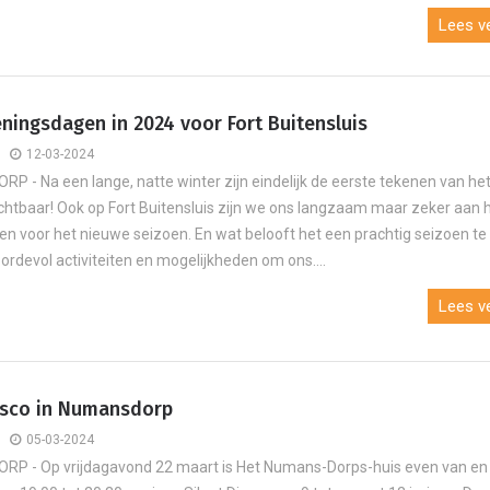
Lees ve
ningsdagen in 2024 voor Fort Buitensluis
12-03-2024
 - Na een lange, natte winter zijn eindelijk de eerste tekenen van he
ichtbaar! Ook op Fort Buitensluis zijn we ons langzaam maar zeker aan 
en voor het nieuwe seizoen. En wat belooft het een prachtig seizoen te
ordevol activiteiten en mogelijkheden om ons....
Lees ve
Disco in Numansdorp
05-03-2024
P - Op vrijdagavond 22 maart is Het Numans-Dorps-huis even van en