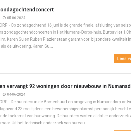
zondagochtendconcert
05-06-2024
 - Op zondagochtend 16 juni is de grande finale, afsluiting van seiz
ks zondagochtendconcerten in Het Numans-Dorps-huis, Buttervliet 1.Ch
 Im, Karen Su en Ruben Plazier staan garant voor bijzondere kwaliteit i
als de uitvoering. Karen Su....
Lees ve
n vervangt 92 woningen door nieuwbouw in Numansd
04-06-2024
P - De huurders in de Bomenbuurt en omgeving in Numansdorp ontv
agavond 23 mei tijdens een bewonersbijeenkomst persoonlijk bericht
 de toekomst van hunwoning. De huurders wisten al dat er onderzoek
rnaar. Uit het technisch onderzoek van bureau ....