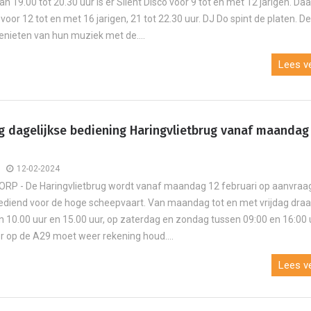
n 19.00 tot 20.30 uur is er Silent Disco voor 9 tot en met 12 jarigen. Daa
j voor 12 tot en met 16 jarigen, 21 tot 22.30 uur. DJ Do spint de platen. D
enieten van hun muziek met de....
Lees ve
g dagelijkse bediening Haringvlietbrug vanaf maandag
12-02-2024
P - De Haringvlietbrug wordt vanaf maandag 12 februari op aanvraa
bediend voor de hoge scheepvaart. Van maandag tot en met vrijdag draa
n 10.00 uur en 15.00 uur, op zaterdag en zondag tussen 09:00 en 16:00 
 op de A29 moet weer rekening houd....
Lees ve