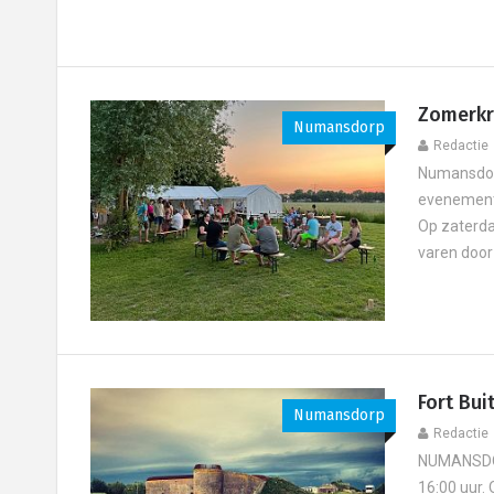
Zomerkr
Numansdorp
Redactie
Numansdorp
evenement v
Op zaterda
varen door 
Fort Bu
Numansdorp
Redactie
NUMANSDORP
16:00 uur. 