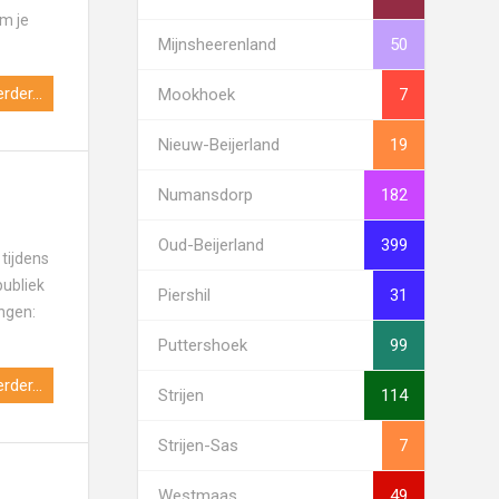
om je
Mijnsheerenland
50
rder...
Mookhoek
7
Nieuw-Beijerland
19
Numansdorp
182
Oud-Beijerland
399
tijdens
publiek
Piershil
31
ingen:
Puttershoek
99
rder...
Strijen
114
Strijen-Sas
7
Westmaas
49