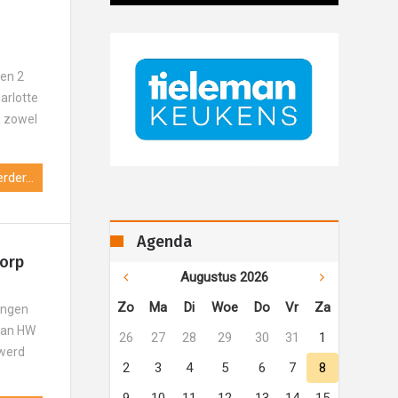
oen 2
arlotte
n zowel
rder...
Agenda
orp
Augustus 2026
Zo
Ma
Di
Woe
Do
Vr
Za
ingen
 van HW
26
27
28
29
30
31
1
 werd
2
3
4
5
6
7
8
9
10
11
12
13
14
15