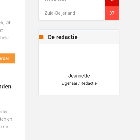
Zuid-Beijerland
37
k, 24
et
De redactie
ehele
rder...
eannette
Jeannette
aar / Redactie
Eigenaar / Redactie
Eig
nden
nder
hten en
en de