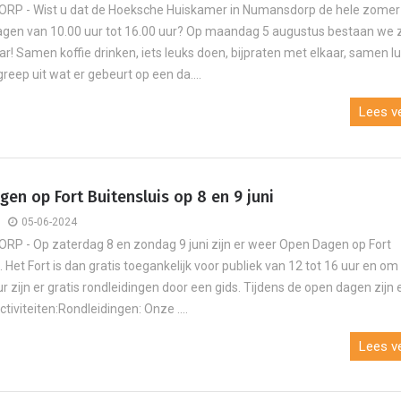
P - Wist u dat de Hoeksche Huiskamer in Numansdorp de hele zomer 
en van 10.00 uur tot 16.00 uur? Op maandag 5 augustus bestaan we 
ar! Samen koffie drinken, iets leuks doen, bijpraten met elkaar, samen l
greep uit wat er gebeurt op een da....
Lees ve
en op Fort Buitensluis op 8 en 9 juni
05-06-2024
 - Op zaterdag 8 en zondag 9 juni zijn er weer Open Dagen op Fort
. Het Fort is dan gratis toegankelijk voor publiek van 12 tot 16 uur en om
r zijn er gratis rondleidingen door een gids. Tijdens de open dagen zijn 
tiviteiten:Rondleidingen: Onze ....
Lees ve