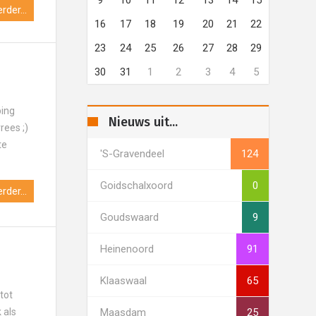
rder...
16
17
18
19
20
21
22
23
24
25
26
27
28
29
30
31
1
2
3
4
5
ping
Nieuws uit...
rees ;)
te
's-Gravendeel
124
Goidschalxoord
0
rder...
Goudswaard
9
Heinenoord
91
Klaaswaal
65
tot
Maasdam
25
 als