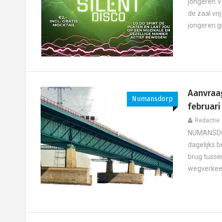
jongeren.Va
de zaal vri
jongeren g
Aanvraa
Numansdorp
februari
Redactie
NUMANSDOR
dagelijks 
brug tusse
wegverkeer