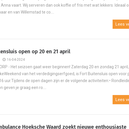
Anna vaart. Wij serveren dan ook koffie of fris met wat lekkers. Ideaal 
aar en van Willemstad te co....
Lees ve
tensluis open op 20 en 21 april
16-04-2024
 - Het seizoen gaat weer beginnen! Zaterdag 20 en zondag 21 april, 
ijkeWeekend van het verdedigingserfgoed, is Fort Buitensluis open voor 
16 uur.Tijdens de open dagen zijn er de volgende activiteiten:• Rondleid
 geven je graag een ro....
Lees ve
mbulance Hoeksche Waard zoekt nieuwe enthousiaste