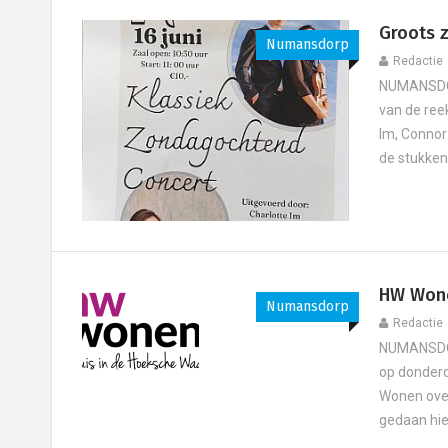
Groots 
Numansdorp
Redactie
NUMANSDORP
van de ree
Im, Connor
de stukken 
HW Wone
Numansdorp
Redactie
NUMANSDOR
op donderd
Wonen over
gedaan hie