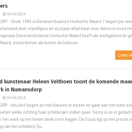
gers
05-04-2024
P - Sinds 1985 is Dierenambulance Hoeksche Waard 7 dagen per wee
 bemand door vrijwilligers en zij staan altijd klaar voor dieren in nood m
eigenaar.Dierenambulance Hoeksche Waard heeft als werkgebied de g
aard, zowel binnen als buiten de bebouw....
Lees ve
J
Eigen
d kunstenaar Heleen Velthoen toont de komende maa
rk in Numansdorp
02-04-2024
 - Intuïtief begint ze met kleuren te kiezen en gaat aan het werk zo
 weten welke richting haar schilderijen zullen gaan. Soms is ze in gedac
er het werk op het linnen doek vorm krijgen. De focus ligt op het proces 
 van het schilderij. Du....