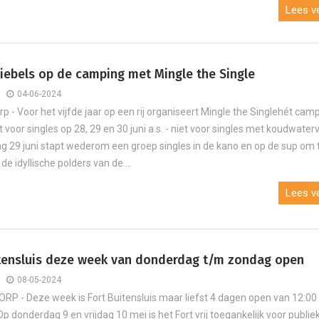
Lees ve
iebels op de camping met Mingle the Single
04-06-2024
 - Voor het vijfde jaar op een rij organiseert Mingle the Singlehét cam
oor singles op 28, 29 en 30 juni a.s. - niet voor singles met koudwaterv
g 29 juni stapt wederom een groep singles in de kano en op de sup om 
de idyllische polders van de....
Lees ve
itensluis deze week van donderdag t/m zondag open
08-05-2024
 - Deze week is Fort Buitensluis maar liefst 4 dagen open van 12:00 
Op donderdag 9 en vrijdag 10 mei is het Fort vrij toegankelijk voor publiek