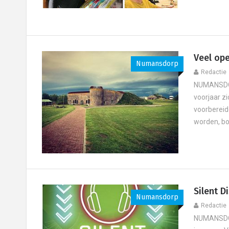
Veel ope
Numansdorp
Redactie
NUMANSDORP
voorjaar z
voorbereid
worden, bo
Silent 
Numansdorp
Redactie
NUMANSDOR