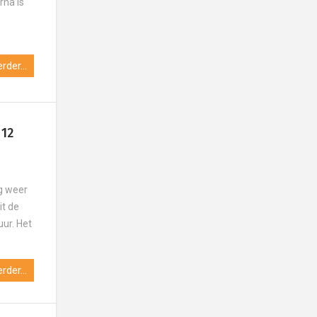
rna is
e
rder...
 12
g weer
it de
uur. Het
rder...