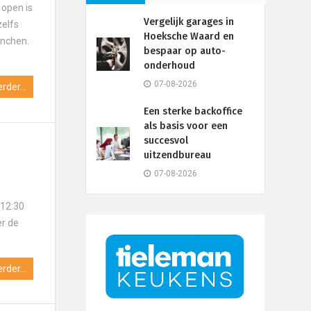
open is
Vergelijk garages in
zelfs
Hoeksche Waard en
unchen.
bespaar op auto-
onderhoud
07-08-2026
rder...
Een sterke backoffice
als basis voor een
succesvol
uitzendbureau
07-08-2026
 12:30
er de
rder...