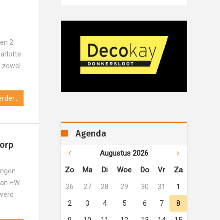
oen 2
arlotte
n zowel
rder...
Agenda
orp
Augustus 2026
Zo
Ma
Di
Woe
Do
Vr
Za
ingen
 van HW
26
27
28
29
30
31
1
 werd
2
3
4
5
6
7
8
9
10
11
12
13
14
15