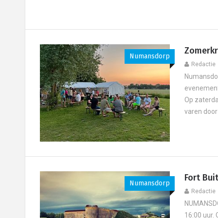
Zomerkr
Numansdorp
Redactie
Numansdorp
evenement v
Op zaterda
varen door 
Fort Bu
Numansdorp
Redactie
NUMANSDORP
16:00 uur. 