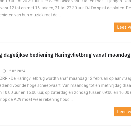
n 19.00 tot 20.30 uur is er Silent Disco voor 9 tot en met 12 jarigen. Daa
j voor 12 tot en met 16 jarigen, 21 tot 22.30 uur. DJ Do spint de platen. D
enieten van hun muziek met de....
Lees ve
g dagelijkse bediening Haringvlietbrug vanaf maandag
12-02-2024
P - De Haringvlietbrug wordt vanaf maandag 12 februari op aanvraa
bediend voor de hoge scheepvaart. Van maandag tot en met vrijdag draa
n 10.00 uur en 15.00 uur, op zaterdag en zondag tussen 09:00 en 16:00 
 op de A29 moet weer rekening houd....
Lees ve