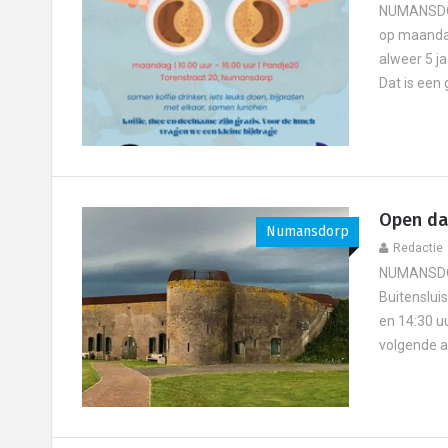
NUMANSDOR
op maandag
alweer 5 ja
Dat is een 
Open dag
Numansdorp
Redactie
NUMANSDORP
Buitensluis
en 14:30 uu
volgende ac