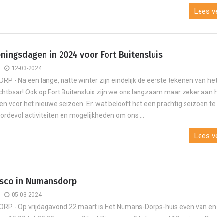
Lees ve
ningsdagen in 2024 voor Fort Buitensluis
12-03-2024
 - Na een lange, natte winter zijn eindelijk de eerste tekenen van he
ichtbaar! Ook op Fort Buitensluis zijn we ons langzaam maar zeker aan 
en voor het nieuwe seizoen. En wat belooft het een prachtig seizoen te
ordevol activiteiten en mogelijkheden om ons....
Lees ve
Disco in Numansdorp
05-03-2024
P - Op vrijdagavond 22 maart is Het Numans-Dorps-huis even van en