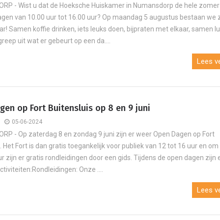
P - Wist u dat de Hoeksche Huiskamer in Numansdorp de hele zomer 
en van 10.00 uur tot 16.00 uur? Op maandag 5 augustus bestaan we 
ar! Samen koffie drinken, iets leuks doen, bijpraten met elkaar, samen l
greep uit wat er gebeurt op een da....
Lees ve
en op Fort Buitensluis op 8 en 9 juni
05-06-2024
 - Op zaterdag 8 en zondag 9 juni zijn er weer Open Dagen op Fort
. Het Fort is dan gratis toegankelijk voor publiek van 12 tot 16 uur en om
r zijn er gratis rondleidingen door een gids. Tijdens de open dagen zijn 
tiviteiten:Rondleidingen: Onze ....
Lees ve