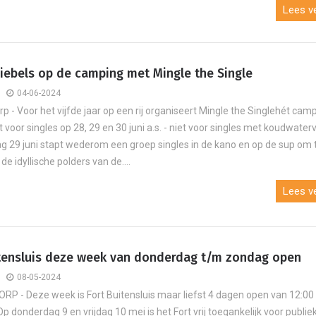
Lees ve
iebels op de camping met Mingle the Single
04-06-2024
 - Voor het vijfde jaar op een rij organiseert Mingle the Singlehét cam
oor singles op 28, 29 en 30 juni a.s. - niet voor singles met koudwaterv
g 29 juni stapt wederom een groep singles in de kano en op de sup om 
de idyllische polders van de....
Lees ve
itensluis deze week van donderdag t/m zondag open
08-05-2024
 - Deze week is Fort Buitensluis maar liefst 4 dagen open van 12:00 
Op donderdag 9 en vrijdag 10 mei is het Fort vrij toegankelijk voor publiek