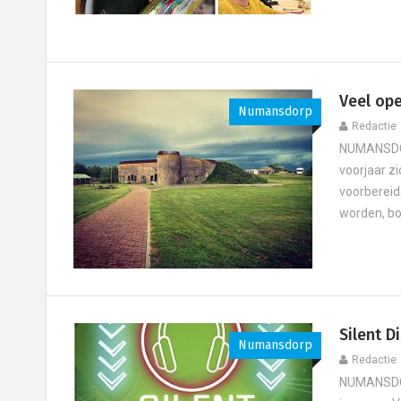
Veel ope
Numansdorp
Redactie
NUMANSDORP
voorjaar z
voorbereid
worden, bo
Silent 
Numansdorp
Redactie
NUMANSDOR