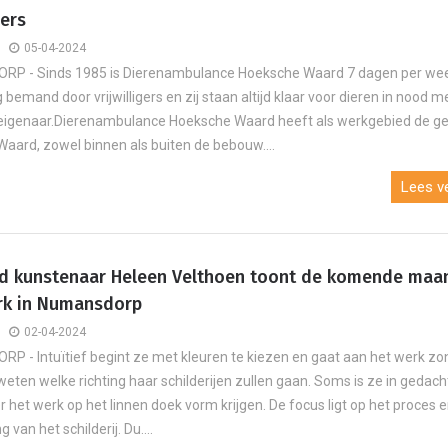
gers
05-04-2024
P - Sinds 1985 is Dierenambulance Hoeksche Waard 7 dagen per wee
 bemand door vrijwilligers en zij staan altijd klaar voor dieren in nood m
eigenaar.Dierenambulance Hoeksche Waard heeft als werkgebied de g
aard, zowel binnen als buiten de bebouw....
Lees ve
d kunstenaar Heleen Velthoen toont de komende maa
J
rk in Numansdorp
Eigen
02-04-2024
 - Intuïtief begint ze met kleuren te kiezen en gaat aan het werk zo
 weten welke richting haar schilderijen zullen gaan. Soms is ze in gedac
er het werk op het linnen doek vorm krijgen. De focus ligt op het proces 
 van het schilderij. Du....