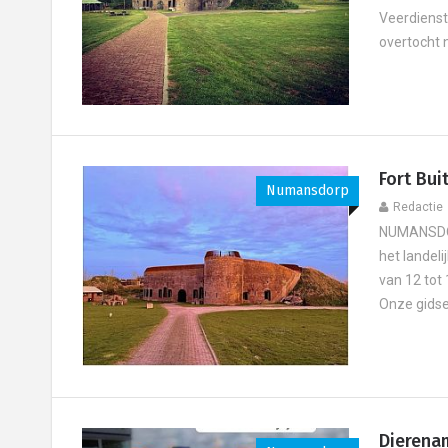
Veerdienst 
overtocht n
Fort Bui
Numansdorp
Redactie
NUMANSDORP
het landel
van 12 tot 
Onze gidsen
Dierena