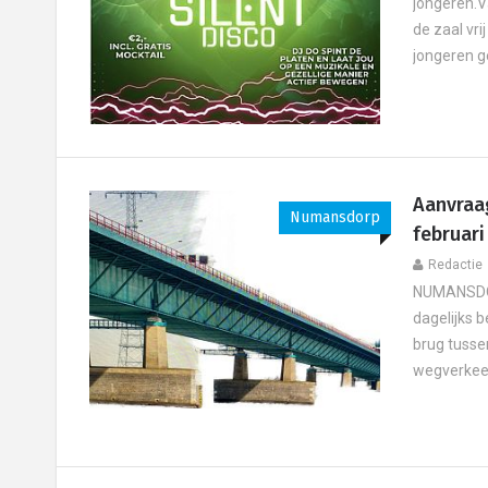
jongeren.Va
de zaal vri
jongeren g
Aanvraa
Numansdorp
februari
Redactie
NUMANSDOR
dagelijks 
brug tusse
wegverkeer