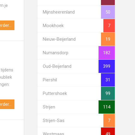
om je
Mijnsheerenland
50
rder...
Mookhoek
7
Nieuw-Beijerland
19
Numansdorp
182
Oud-Beijerland
399
tijdens
publiek
Piershil
31
ingen:
Puttershoek
99
rder...
Strijen
114
Strijen-Sas
7
Westmaas
49