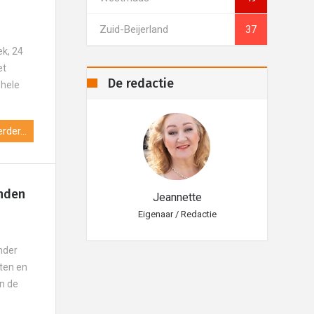
Zuid-Beijerland
37
k, 24
et
De redactie
ehele
rder...
nden
eannette
Jeannette
aar / Redactie
Eigenaar / Redactie
Eig
nder
hten en
en de