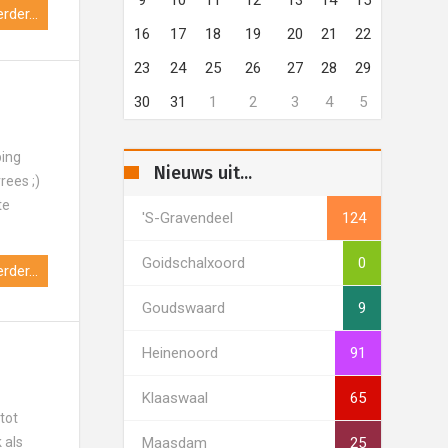
rder...
16
17
18
19
20
21
22
23
24
25
26
27
28
29
30
31
1
2
3
4
5
ping
Nieuws uit...
rees ;)
te
's-Gravendeel
124
Goidschalxoord
0
rder...
Goudswaard
9
Heinenoord
91
Klaaswaal
65
tot
Maasdam
25
 als