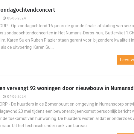
zondagochtendconcert
05-06-2024
 - Op zondagochtend 16 juni is de grande finale, afsluiting van seiz
ks zondagochtendconcerten in Het Numans-Dorps-huis, Buttervliet 1.Ch
 Im, Karen Su en Ruben Plazier staan garant voor bijzondere kwaliteit i
als de uitvoering. Karen Su....
Lees ve
n vervangt 92 woningen door nieuwbouw in Numansd
04-06-2024
P - De huurders in de Bomenbuurt en omgeving in Numansdorp ontv
agavond 23 mei tijdens een bewonersbijeenkomst persoonlijk bericht
 de toekomst van hunwoning. De huurders wisten al dat er onderzoek
rnaar. Uit het technisch onderzoek van bureau ....