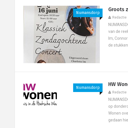
Groots 
Numansdorp
Redactie
NUMANSDORP
van de ree
Im, Connor
de stukken 
HW Wone
Numansdorp
Redactie
NUMANSDOR
op donderd
Wonen over
gedaan hie