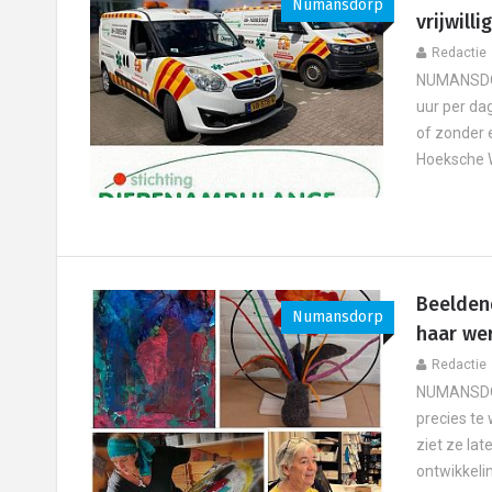
Numansdorp
vrijwilli
Redactie
NUMANSDOR
uur per dag
of zonder 
Hoeksche W
Beelden
Numansdorp
haar we
Redactie
NUMANSDORP
precies te
ziet ze lat
ontwikkeling