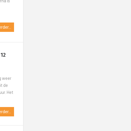
rna is
e
rder...
 12
g weer
it de
uur. Het
rder...