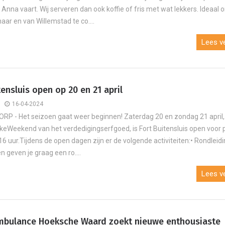
Anna vaart. Wij serveren dan ook koffie of fris met wat lekkers. Ideaal 
aar en van Willemstad te co....
Lees ve
tensluis open op 20 en 21 april
16-04-2024
 - Het seizoen gaat weer beginnen! Zaterdag 20 en zondag 21 april, 
ijkeWeekend van het verdedigingserfgoed, is Fort Buitensluis open voor 
16 uur.Tijdens de open dagen zijn er de volgende activiteiten:• Rondleid
 geven je graag een ro....
Lees ve
mbulance Hoeksche Waard zoekt nieuwe enthousiaste