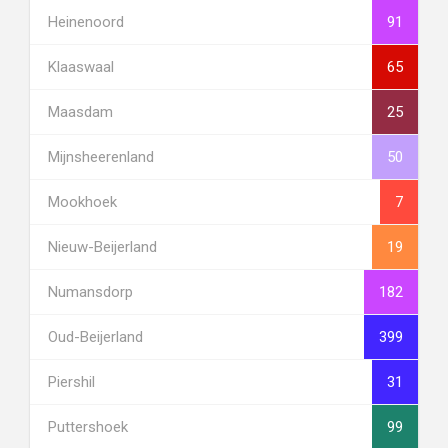
Heinenoord
91
Klaaswaal
65
Maasdam
25
Mijnsheerenland
50
Mookhoek
7
Nieuw-Beijerland
19
Numansdorp
182
Oud-Beijerland
399
Piershil
31
Puttershoek
99