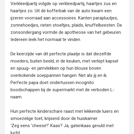
Verkleedpartij volgde op verkleedpartij, haartjes zus en
haartjes zo. Uit de kofferbak van de auto kwam een
ijzeren voorraad aan accessoires. Kanten parapluutjes,
zonnehoedjes, rieten stoeltjes, plaids, knuffelbeesten. De
zonsondergang vormde de apotheose van het gebeuren.
Iedereen leek het normaal te vinden.
De keerzijde van dit perfecte plaatje is dat diezelfde
moeders, buiten beeld, in de keuken, met verlept kapsel
en spuug- en jamvlekken op hun blouse boven
overkokende soeppannen hangen. Net als jij en ik.
Perfecte papa doet ondertussen incognito
boodschappen bij de supermarkt met de verboden L-
naam.
Hun perfecte kinderschare raast met lekkende luiers en
smoezelige toet, krijsend door de huiskamer.
‘Zeg eens ‘cheese’!’ Kaas? Ja, gatenkaas gevuld met
lucht.