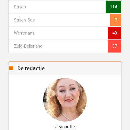
Strijen
114
Strijen-Sas
7
Westmaas
49
Zuid-Beijerland
37
De redactie
Jeannette