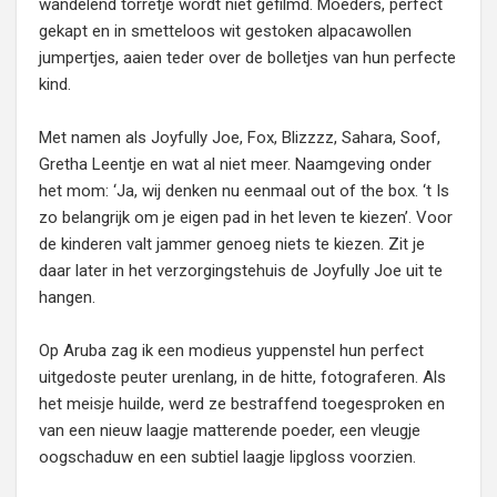
wandelend torretje wordt niet gefilmd. Moeders, perfect
gekapt en in smetteloos wit gestoken alpacawollen
jumpertjes, aaien teder over de bolletjes van hun perfecte
kind.
Met namen als Joyfully Joe, Fox, Blizzzz, Sahara, Soof,
Gretha Leentje en wat al niet meer. Naamgeving onder
het mom: ‘Ja, wij denken nu eenmaal out of the box. ‘t Is
zo belangrijk om je eigen pad in het leven te kiezen’. Voor
de kinderen valt jammer genoeg niets te kiezen. Zit je
daar later in het verzorgingstehuis de Joyfully Joe uit te
hangen.
Op Aruba zag ik een modieus yuppenstel hun perfect
uitgedoste peuter urenlang, in de hitte, fotograferen. Als
het meisje huilde, werd ze bestraffend toegesproken en
van een nieuw laagje matterende poeder, een vleugje
oogschaduw en een subtiel laagje lipgloss voorzien.