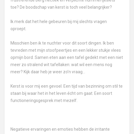
frustrerende berg hectiek en verplichte nummertjesiets
toe? De boodschap van kerst is toch veel belangrijker?
Ik merk dat het hele gebeuren bij mij slechts vragen
oproept.
Misschien ben ik te nuchter voor dit soort dingen. Ik ben
tevreden met mijn stoofpeertjes en een lekker stukje vlees
opmijn bord. Samen eten aan een tafel gedekt met een niet
meer zo stralend wit tafellaken: wat wil een mens nog
meer? Kijk daar heb je weer zo’n vraag…
Kerst is voor mij een gevoel. Een tijd van bezinning om stil te
staan bij waar het in het leven écht om gaat. Een soort
functioneringsgesprek met mezelf.
Negatieve ervaringen en emoties hebben de irritante