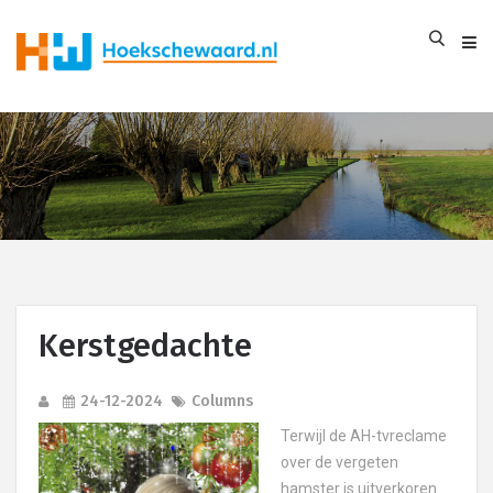
Kerstgedachte
24-12-2024
Columns
Terwijl de AH-tvreclame
over de vergeten
hamster is uitverkoren