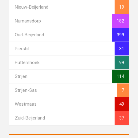
Nieuw-Beijerland
19
Numansdorp
182
Oud-Beijerland
399
Piershil
31
Puttershoek
99
Strijen
114
Strijen-Sas
7
Westmaas
49
Zuid-Beijerland
37