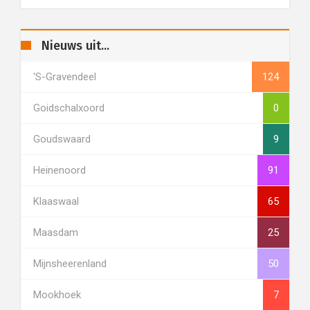
Nieuws uit...
's-Gravendeel
124
Goidschalxoord
0
Goudswaard
9
Heinenoord
91
Klaaswaal
65
Maasdam
25
Mijnsheerenland
50
Mookhoek
7