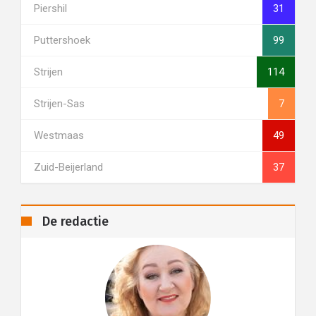
Piershil
31
Puttershoek
99
Strijen
114
Strijen-Sas
7
Westmaas
49
Zuid-Beijerland
37
De redactie