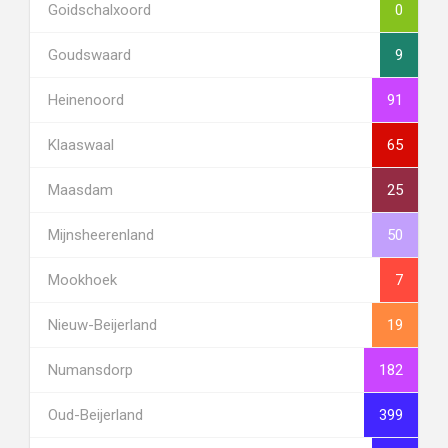
Goidschalxoord
0
Goudswaard
9
Heinenoord
91
Klaaswaal
65
Maasdam
25
Mijnsheerenland
50
Mookhoek
7
Nieuw-Beijerland
19
Numansdorp
182
Oud-Beijerland
399