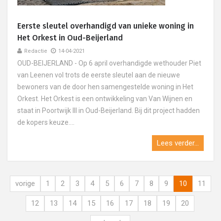
Eerste sleutel overhandigd van unieke woning in
Het Orkest in Oud-Beijerland
Redactie
14-04-2021
OUD-BEIJERLAND - Op 6 april overhandigde wethouder Piet
van Leenen vol trots de eerste sleutel aan de nieuwe
bewoners van de door hen samengestelde woning in Het
Orkest. Het Orkest is een ontwikkeling van Van Wijnen en
staat in Poortwijk III in Oud-Beijerland. Bij dit project hadden
de kopers keuze....
Lees verder...
vorige
1
2
3
4
5
6
7
8
9
10
11
12
13
14
15
16
17
18
19
20