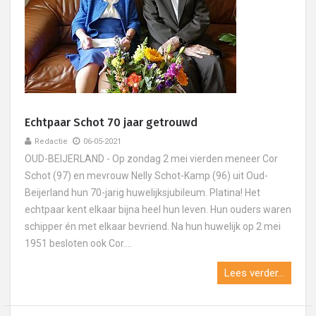
Echtpaar Schot 70 jaar getrouwd
Redactie
06-05-2021
OUD-BEIJERLAND - Op zondag 2 mei vierden meneer Cor
Schot (97) en mevrouw Nelly Schot-Kamp (96) uit Oud-
Beijerland hun 70-jarig huwelijksjubileum. Platina! Het
echtpaar kent elkaar bijna heel hun leven. Hun ouders waren
schipper én met elkaar bevriend. Na hun huwelijk op 2 mei
1951 besloten ook Cor....
Lees verder...