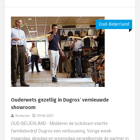
Oud-Beijerland
Ouderwets gezellig in Dugros’ vernieuwde
showroom
Redactie
09-06-2021
OUD-BEIJERLAND - Middenin de lockdown startte
familiebedrijf Dugros een verbouwing. Vorige week
maandag, dinsdag en woensdag verwelkomde de partner in