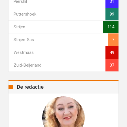
Piershil
31
Puttershoek
99
Strijen
114
Strijen-Sas
7
Westmaas
49
Zuid-Beijerland
37
De redactie