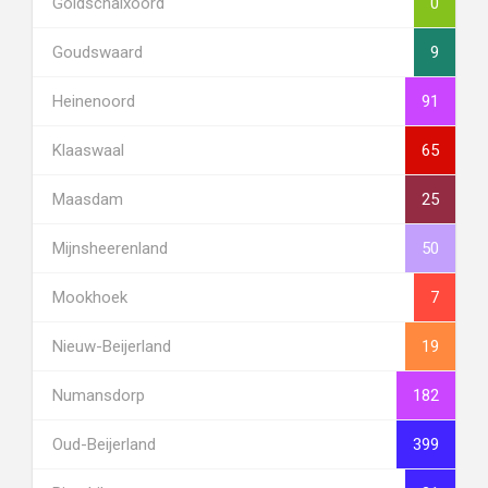
Goidschalxoord
0
Goudswaard
9
Heinenoord
91
Klaaswaal
65
Maasdam
25
Mijnsheerenland
50
Mookhoek
7
Nieuw-Beijerland
19
Numansdorp
182
Oud-Beijerland
399