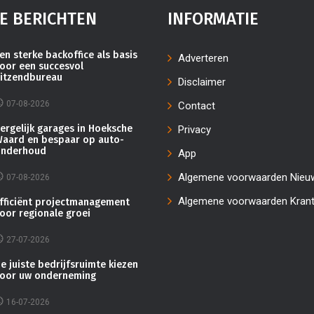
E BERICHTEN
INFORMATIE
en sterke backoffice als basis
Adverteren
oor een succesvol
itzendbureau
Disclaimer
07-08-2026
Contact
ergelijk garages in Hoeksche
Privacy
aard en bespaar op auto-
nderhoud
App
Algemene voorwaarden Nieu
07-08-2026
Algemene voorwaarden Kran
fficiënt projectmanagement
oor regionale groei
27-07-2026
e juiste bedrijfsruimte kiezen
oor uw onderneming
16-07-2026