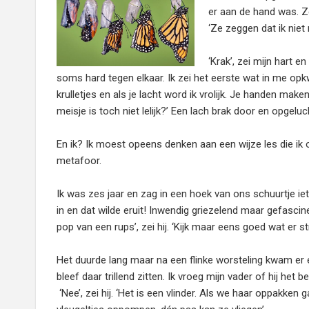
er aan de hand was. Ze
‘Ze zeggen dat ik niet
‘Krak’, zei mijn hart e
soms hard tegen elkaar. Ik zei het eerste wat in me opk
krulletjes en als je lacht word ik vrolijk. Je handen ma
meisje is toch niet lelijk?’ Een lach brak door en opgelu
En ik? Ik moest opeens denken aan een wijze les die ik o
metafoor.
Ik was zes jaar en zag in een hoek van ons schuurtje ie
in en dat wilde eruit! Inwendig griezelend maar gefascine
pop van een rups’, zei hij. ‘Kijk maar eens goed wat er st
Het duurde lang maar na een flinke worsteling kwam er
bleef daar trillend zitten. Ik vroeg mijn vader of hij he
‘Nee’, zei hij. ‘Het is een vlinder. Als we haar oppakken