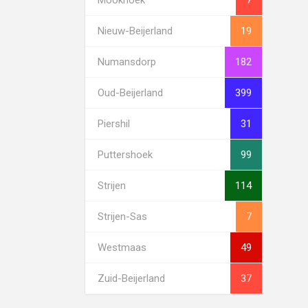
Nieuw-Beijerland
19
Numansdorp
182
Oud-Beijerland
399
Piershil
31
Puttershoek
99
Strijen
114
Strijen-Sas
7
Westmaas
49
Zuid-Beijerland
37