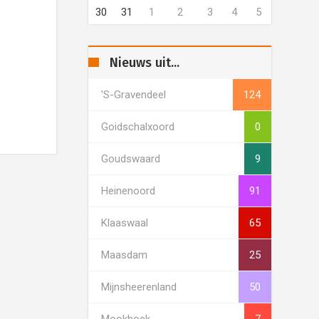
30
31
1
2
3
4
5
Nieuws uit...
's-Gravendeel
124
Goidschalxoord
0
Goudswaard
9
Heinenoord
91
Klaaswaal
65
Maasdam
25
Mijnsheerenland
50
Mookhoek
7