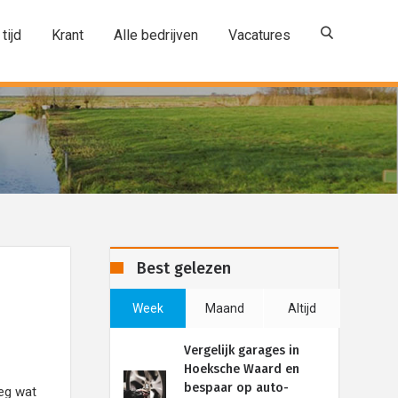
 tijd
Krant
Alle bedrijven
Vacatures
Best gelezen
Week
Maand
Altijd
Vergelijk garages in
Hoeksche Waard en
bespaar op auto-
oeg wat