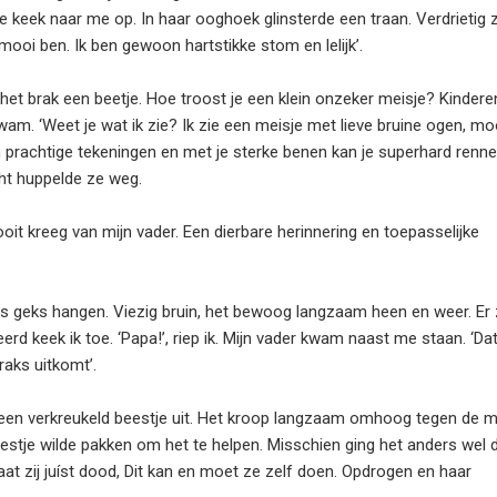
 keek naar me op. In haar ooghoek glinsterde een traan. Verdrietig z
 mooi ben. Ik ben gewoon hartstikke stom en lelijk’.
n het brak een beetje. Hoe troost je een klein onzeker meisje? Kinderen
wam. ‘Weet je wat ik zie? Ik zie een meisje met lieve bruine ogen, mo
ken prachtige tekeningen en met je sterke benen kan je superhard renne
cht huppelde ze weg.
oit kreeg van mijn vader. Een dierbare herinnering en toepasselijke
ts geks hangen. Viezig bruin, het bewoog langzaam heen en weer. Er 
erd keek ik toe. ‘Papa!’, riep ik. Mijn vader kwam naast me staan. ‘Dat
raks uitkomt’.
 een verkreukeld beestje uit. Het kroop langzaam omhoog tegen de 
t beestje wilde pakken om het te helpen. Misschien ging het anders wel 
 gaat zij juíst dood, Dit kan en moet ze zelf doen. Opdrogen en haar