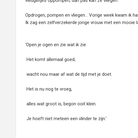
vleugeltjes oppompen, dán pas kan ze vliegen’.
Opdrogen, pompen en vliegen... Vorige week kwam ik haar n
Ik zag een zelfverzekerde jonge vrouw met een mooie l
‘Open je ogen en zie wat ik zie.
Het komt allemaal goed,
wacht nou maar af wat de tijd met je doet.
Het is nu nog te vroeg,
alles wat groot is, begon ooit klein.
Je hoeft niet meteen een vlinder te zijn.’