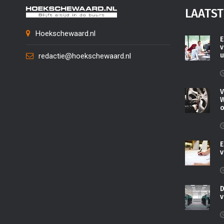
LAATST
Hoekschewaard.nl
E
v
u
redactie@hoekschewaard.nl
V
W
o
E
v
D
v