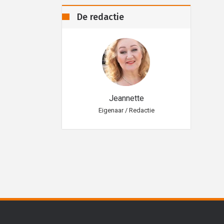
De redactie
eannette
Jeannette
aar / Redactie
Eigenaar / Redactie
Eig