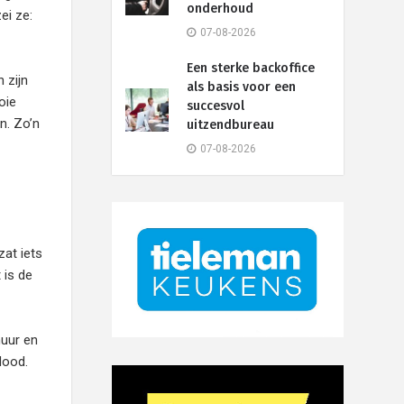
onderhoud
ei ze:
07-08-2026
Een sterke backoffice
 zijn
als basis voor een
oie
succesvol
n. Zo’n
uitzendbureau
07-08-2026
zat iets
 is de
muur en
dood.