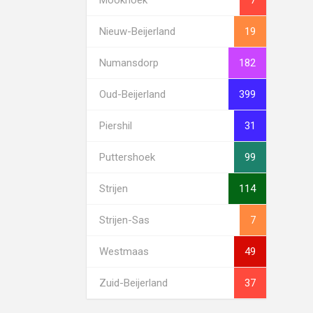
Nieuw-Beijerland
19
Numansdorp
182
Oud-Beijerland
399
Piershil
31
Puttershoek
99
Strijen
114
Strijen-Sas
7
Westmaas
49
Zuid-Beijerland
37