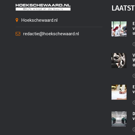
LAATST
Hoekschewaard.nl
E
v
u
redactie@hoekschewaard.nl
V
W
o
E
v
D
v