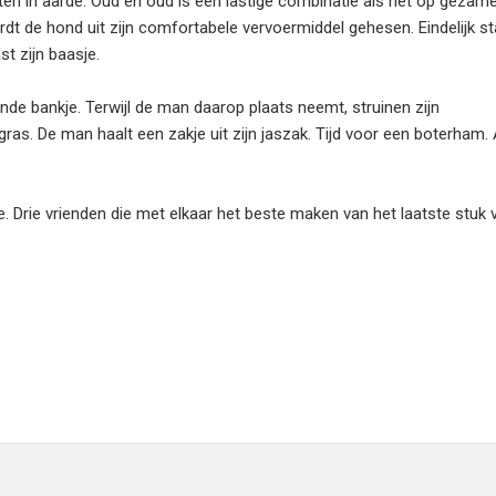
en in aarde. Oud en oud is een lastige combinatie als het op gezamen
 de hond uit zijn comfortabele vervoermiddel gehesen. Eindelijk sta
st zijn baasje.
jnde bankje. Terwijl de man daarop plaats neemt, struinen zijn
. De man haalt een zakje uit zijn jaszak. Tijd voor een boterham. 
je. Drie vrienden die met elkaar het beste maken van het laatste stuk