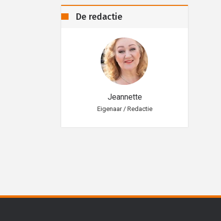
De redactie
eannette
Jeannette
aar / Redactie
Eigenaar / Redactie
Eig