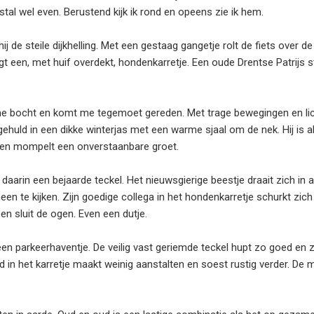
stal wel even. Berustend kijk ik rond en opeens zie ik hem.
de steile dijkhelling. Met een gestaag gangetje rolt de fiets over de
gt een, met huif overdekt, hondenkarretje. Een oude Drentse Patrijs s
ime bocht en komt me tegemoet gereden. Met trage bewegingen en li
 gehuld in een dikke winterjas met een warme sjaal om de nek. Hij is a
toe en mompelt een onverstaanbare groet.
arin een bejaarde teckel. Het nieuwsgierige beestje draait zich in al
en te kijken. Zijn goedige collega in het hondenkarretje schurkt zich
 en sluit de ogen. Even een dutje.
 een parkeerhaventje. De veilig vast geriemde teckel hupt zo goed en 
 in het karretje maakt weinig aanstalten en soest rustig verder. De 