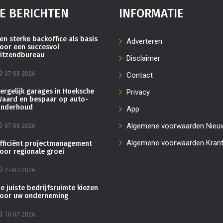
E BERICHTEN
INFORMATIE
en sterke backoffice als basis
Adverteren
oor een succesvol
itzendbureau
Disclaimer
07-08-2026
Contact
ergelijk garages in Hoeksche
Privacy
aard en bespaar op auto-
nderhoud
App
Algemene voorwaarden Nieu
07-08-2026
Algemene voorwaarden Kran
fficiënt projectmanagement
oor regionale groei
27-07-2026
e juiste bedrijfsruimte kiezen
oor uw onderneming
16-07-2026