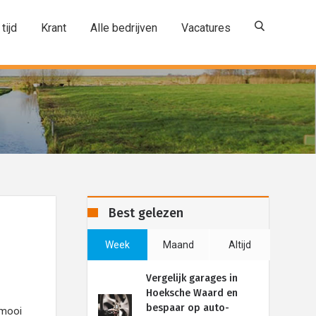
 tijd
Krant
Alle bedrijven
Vacatures
Best gelezen
Week
Maand
Altijd
Vergelijk garages in
Hoeksche Waard en
bespaar op auto-
 mooi