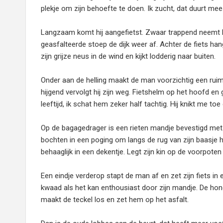
plekje om zijn behoefte te doen. Ik zucht, dat duurt mee
Langzaam komt hij aangefietst. Zwaar trappend neemt hij 
geasfalteerde stoep de dijk weer af. Achter de fiets han
zijn grijze neus in de wind en kijkt lodderig naar buiten.
Onder aan de helling maakt de man voorzichtig een ru
hijgend vervolgt hij zijn weg. Fietshelm op het hoofd en
leeftijd, ik schat hem zeker half tachtig. Hij knikt me 
Op de bagagedrager is een rieten mandje bevestigd met da
bochten in een poging om langs de rug van zijn baasje he
behaaglijk in een dekentje. Legt zijn kin op de voorpoten
Een eindje verderop stapt de man af en zet zijn fiets in
kwaad als het kan enthousiast door zijn mandje. De hond
maakt de teckel los en zet hem op het asfalt.