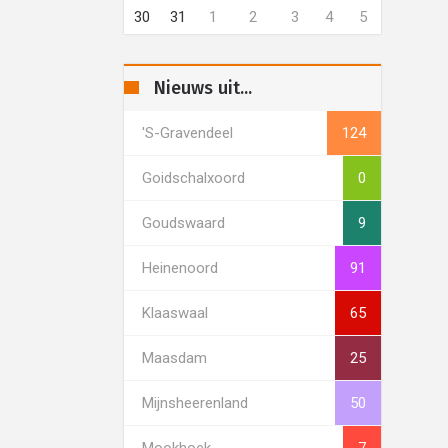
30
31
1
2
3
4
5
Nieuws uit...
's-Gravendeel
124
Goidschalxoord
0
Goudswaard
9
Heinenoord
91
Klaaswaal
65
Maasdam
25
Mijnsheerenland
50
Mookhoek
7