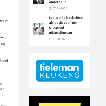
onderhoud
07-08-2026
Een sterke backoffice
teekt
als basis voor een
succesvol
uitzendbureau
cht
07-08-2026
l op
lerlei
zo
man