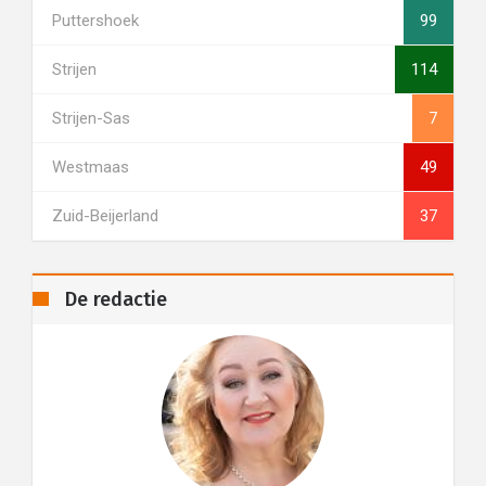
Puttershoek
99
Strijen
114
Strijen-Sas
7
Westmaas
49
Zuid-Beijerland
37
De redactie