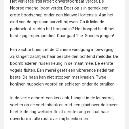
Het verliefde stel kroelt onverstoorbaar verder. De
Noorse macho loopt verder. Doet op zijn gemak een
grote boodschap onder een blauwe Hortensia. Aan het
eind van de oprijlaan aarzelt hij even. Ga ik links de
paddock of rechts het bospad in? Het bospad biedt het
beste jagersperspectief. Daar gaat ’t ie. Succes jongen!
Een zachte bries zet de Chinese windgong in beweging.
Zij klingelt zachtjes haar bescheiden ochtend melodie. De
boombladeren ruisen keurig in de maat mee. De eerste
vogels fluiten. Een merel geeft een vibrerende riedel ten
beste. De haan kan niet stoppen met kraaien. Twee
konijnen huppelen voorbij en schieten onder de struiken.
In de verte echoot een kerkklok. Languit in de leunstoel,
voeten op de voetenbank en met een plaid over de knieën
heet ik de dag welkom. Ik zit eerste rang en laat haar
ouverture in alle rust over mij heenkomen.