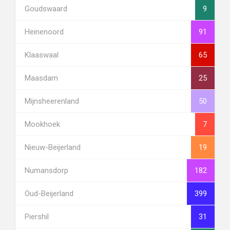
Goudswaard
9
Heinenoord
91
Klaaswaal
65
Maasdam
25
Mijnsheerenland
50
Mookhoek
7
Nieuw-Beijerland
19
Numansdorp
182
Oud-Beijerland
399
Piershil
31