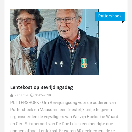
Puttershoek
Lentekost op Bevrijdingsdag
Redactie
06-05-2020
PUTTERSHOEK - Om Bevrijdingsdag voor de ouderen van
Puttershoek en Maasdam een feestelijk tintje te geven
organiseerden de vrijwilligers van Welzijn Hoeksche Waard
en Gert Schilperoort van De Drie Lelies een heerlijke drie
gangen afhaal-Lentekost. Er waren 60 deelnemers deze