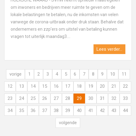
HOEKSCHE WAARD - SVHW neemt opnieuw maatregelen
om inwoners en bedrijven meer ruimte te geven om de
lokale belastingen te betalen, nu de inkomsten van velen
vanwege de corona-uitbraak onder druk staan. Behalve dat
ondernemers en zzp’ers om uitstel van betaling kunnen
vragen tot uiterlijk maandag3....
Lees verder...
vorige
1
2
3
4
5
6
7
8
9
10
11
12
13
14
15
16
17
18
19
20
21
22
23
24
25
26
27
28
29
30
31
32
33
34
35
36
37
38
39
40
41
42
43
44
volgende