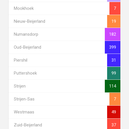
Mookhoek
7
Nieuw-Beijerland
19
Numansdorp
182
Oud-Beijerland
399
Piershil
31
Puttershoek
99
Strijen
114
Strijen-Sas
7
Westmaas
49
Zuid-Beijerland
37