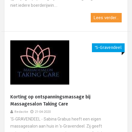
niet iedere boerderijwin....
Lees verder...
's-Gravendeel
Korting op ontspanningsmassage bij
Massagesalon Taking Care
Redactie
21-04-2020
'S-GRAVENDEEL - Sabina Grabus heeft een eigen
massagesalon aan huis in 's-Gravendeel. Zij geeft