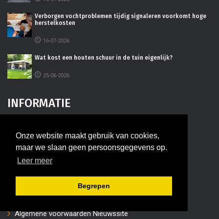
Verborgen vochtproblemen tijdig signaleren voorkomt hoge
herstelkosten
16-07-2026
Wat kost een houten schuur in de tuin eigenlijk?
25-06-2026
INFORMATIE
Adverteren
Onze website maakt gebruik van cookies,
Disclaimer
maar we slaan geen persoonsgegevens op.
Leer meer
Contact
Privacy
Begrepen
App
Algemene voorwaarden Nieuwssite