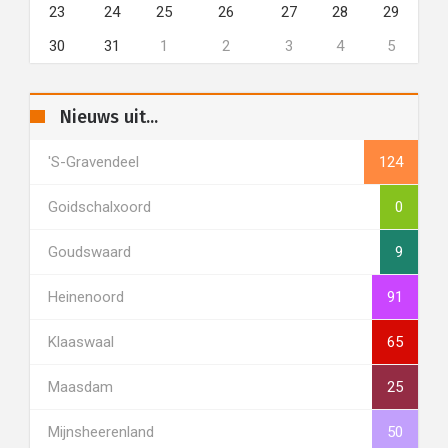
23
24
25
26
27
28
29
30
31
1
2
3
4
5
Nieuws uit...
's-Gravendeel
124
Goidschalxoord
0
Goudswaard
9
Heinenoord
91
Klaaswaal
65
Maasdam
25
Mijnsheerenland
50